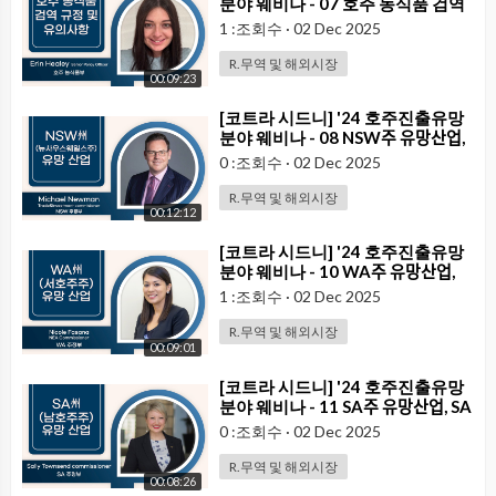
분야 웨비나 - 07 호주 농식품 검역
규정 및 유의사항, 호주 농수산임업
1 :조회수
·
02 Dec 2025
부 Erin Heale
R.무역 및 해외시장
00:09:23
⁣[코트라 시드니] '24 호주진출유망
분야 웨비나 - 08 NSW주 유망산업,
NSW주 투자청 대표 Michael
0 :조회수
·
02 Dec 2025
Newman
R.무역 및 해외시장
00:12:12
⁣[코트라 시드니] '24 호주진출유망
분야 웨비나 - 10 WA주 유망산업,
WA주 투자청 대표 Nicole Fasana
1 :조회수
·
02 Dec 2025
R.무역 및 해외시장
00:09:01
⁣[코트라 시드니] '24 호주진출유망
분야 웨비나 - 11 SA주 유망산업, SA
주 투자청 대표 Sally Townsend
0 :조회수
·
02 Dec 2025
R.무역 및 해외시장
00:08:26