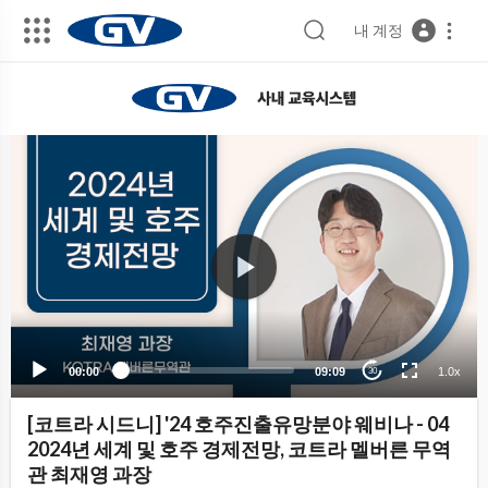
내 계정
00:00
09:09
1.0x
30
[코트라 시드니] '24 호주진출유망분야 웨비나 - 04
2024년 세계 및 호주 경제전망, 코트라 멜버른 무역
관 최재영 과장