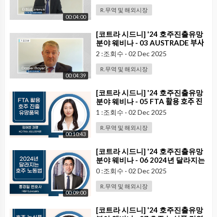
사
R.무역 및 해외시장
00:04:00
⁣[코트라 시드니] '24 호주진출유망
분야 웨비나 - 03 AUSTRADE 부사
장 Daniel Boyer 기조연설
2 :조회수
·
02 Dec 2025
R.무역 및 해외시장
00:04:39
⁣[코트라 시드니] '24 호주진출유망
분야 웨비나 - 05 FTA 활용 호주 진
출 유망품목, 코트라 시드니 무역관 김
1 :조회수
·
02 Dec 2025
여빈 과장
R.무역 및 해외시장
00:10:43
⁣[코트라 시드니] '24 호주진출유망
분야 웨비나 - 06 2024년 달라지는
호주 노동법, H&H Lawyers 홍경일
0 :조회수
·
02 Dec 2025
변호사
R.무역 및 해외시장
00:09:00
⁣[코트라 시드니] '24 호주진출유망