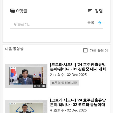
0 댓글
정렬
sort
등록
다음 동영상
다음 플레이
⁣[코트라 시드니] '24 호주진출유망
분야 웨비나 - 01 김완중 대사 개회
사
2 :조회수
·
02 Dec 2025
R.무역 및 해외시장
00:01:48
⁣[코트라 시드니] '24 호주진출유망
분야 웨비나 - 02 코트라 동남아대
양주 지역본부 이희상 본부장 환영
4 :조회수
·
02 Dec 2025