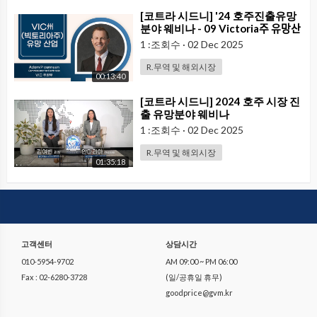
⁣[코트라 시드니] '24 호주진출유망
분야 웨비나 - 09 Victoria주 유망산
업, VIC주 투자청 대표 Adam
1 :조회수
·
02 Dec 2025
Cunneen
R.무역 및 해외시장
00:13:40
⁣[코트라 시드니] 2024 호주 시장 진
출 유망분야 웨비나
1 :조회수
·
02 Dec 2025
R.무역 및 해외시장
01:35:18
고객센터
상담시간
010-5954-9702
AM 09:00 ~ PM 06:00
Fax : 02-6280-3728
(일/공휴일 휴무)
goodprice@gvm.kr