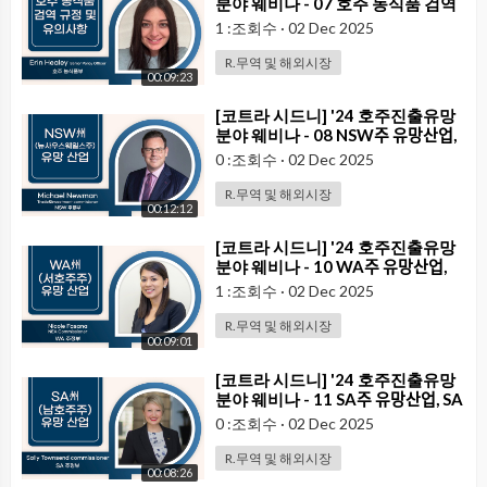
분야 웨비나 - 07 호주 농식품 검역
규정 및 유의사항, 호주 농수산임업
1 :조회수
·
02 Dec 2025
부 Erin Heale
R.무역 및 해외시장
00:09:23
⁣[코트라 시드니] '24 호주진출유망
분야 웨비나 - 08 NSW주 유망산업,
NSW주 투자청 대표 Michael
0 :조회수
·
02 Dec 2025
Newman
R.무역 및 해외시장
00:12:12
⁣[코트라 시드니] '24 호주진출유망
분야 웨비나 - 10 WA주 유망산업,
WA주 투자청 대표 Nicole Fasana
1 :조회수
·
02 Dec 2025
R.무역 및 해외시장
00:09:01
⁣[코트라 시드니] '24 호주진출유망
분야 웨비나 - 11 SA주 유망산업, SA
주 투자청 대표 Sally Townsend
0 :조회수
·
02 Dec 2025
R.무역 및 해외시장
00:08:26