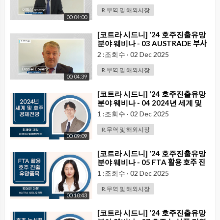
사
R.무역 및 해외시장
00:04:00
⁣[코트라 시드니] '24 호주진출유망
분야 웨비나 - 03 AUSTRADE 부사
장 Daniel Boyer 기조연설
2 :조회수
·
02 Dec 2025
R.무역 및 해외시장
00:04:39
⁣[코트라 시드니] '24 호주진출유망
분야 웨비나 - 04 2024년 세계 및
호주 경제전망, 코트라 멜버른 무역
1 :조회수
·
02 Dec 2025
관 최재영 과장
R.무역 및 해외시장
00:09:09
⁣[코트라 시드니] '24 호주진출유망
분야 웨비나 - 05 FTA 활용 호주 진
출 유망품목, 코트라 시드니 무역관 김
1 :조회수
·
02 Dec 2025
여빈 과장
R.무역 및 해외시장
00:10:43
⁣[코트라 시드니] '24 호주진출유망