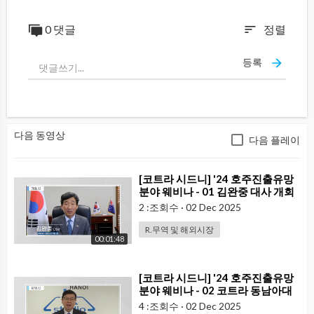
0 댓글
정렬
sort
등록
다음 동영상
다음 플레이
⁣[코트라 시드니] '24 호주진출유망
분야 웨비나 - 01 김완중 대사 개회
사
2 :조회수
·
02 Dec 2025
R.무역 및 해외시장
00:01:48
⁣[코트라 시드니] '24 호주진출유망
분야 웨비나 - 02 코트라 동남아대
양주 지역본부 이희상 본부장 환영
4 :조회수
·
02 Dec 2025