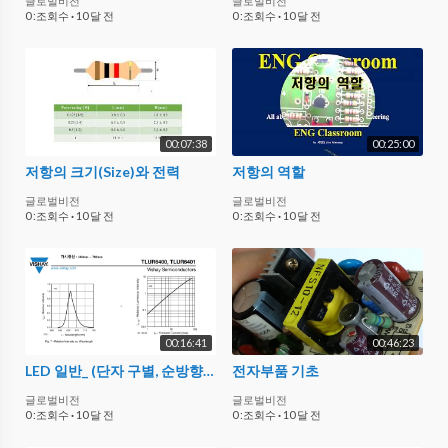
글로벌비전
글로벌비전
0 :조회수
·
10 달 전
0 :조회수
·
10 달 전
00:07:38
00:25:00
저항의 크기(Size)와 전력
저항의 역할
글로벌비전
글로벌비전
0 :조회수
·
10 달 전
0 :조회수
·
10 달 전
00:16:41
00:46:23
LED 일반_ (단자 구별, 순방향 전압, 역방향 전압, 전류제한 저항)
전자부품 기초
글로벌비전
글로벌비전
0 :조회수
·
10 달 전
0 :조회수
·
10 달 전