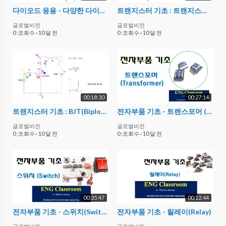
다이오드 응용 - 다양한 다이오드 회로해석 (3)
트랜지스터 기초 : 트랜지스터 (BJT) 동작 영역
글로벌비전
글로벌비전
0 :조회수
·
10 달 전
0 :조회수
·
10 달 전
00:18:30
00:27:14
트랜지스터 기초 : BJT(Biploar Junction Transistor) 특성
전자부품 기초 - 트랜스포머 (Transformer)
글로벌비전
글로벌비전
0 :조회수
·
10 달 전
0 :조회수
·
10 달 전
00:35:47
00:12:44
전자부품 기초 - 스위치(Switch)
전자부품 기초 - 릴레이(Relay)