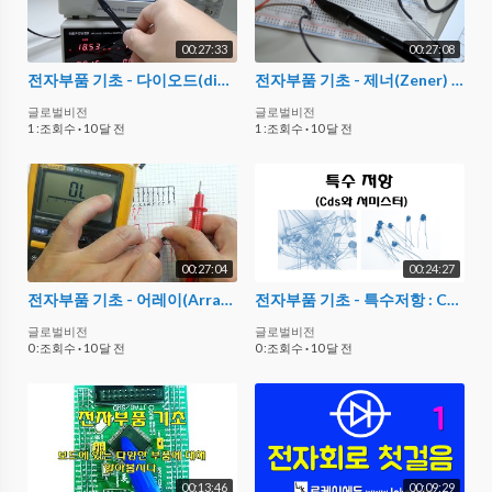
00:27:33
00:27:08
전자부품 기초 - 다이오드(diode)와 LED(빨강)의 순방향 전압-전류 특성
전자부품 기초 - 제너(Zener) 다이오드 순방향과 역방향 전압-전류 특성
글로벌비전
글로벌비전
1 :조회수
·
10 달 전
1 :조회수
·
10 달 전
00:27:04
00:24:27
전자부품 기초 - 어레이(Array)저항
전자부품 기초 - 특수저항 : Cds와 서미스터(Thermistor)
글로벌비전
글로벌비전
0 :조회수
·
10 달 전
0 :조회수
·
10 달 전
00:13:46
00:09:29