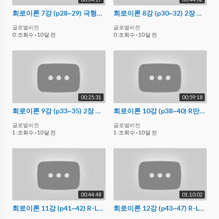
회로이론 7강 (p28~29) 극형식법, 삼각함수법, 복소수법, 지수함수법
회로이론 8강 (p30~32) 2장 문제풀이 1
글로벌비전
글로벌비전
0 :조회수
·
10 달 전
0 :조회수
·
10 달 전
00:25:31
00:59:18
회로이론 9강 (p33~35) 2장 문제풀이 2
회로이론 10강 (p38~40) R만의 회로, L만의 회로, C만의 회로
글로벌비전
글로벌비전
1 :조회수
·
10 달 전
1 :조회수
·
10 달 전
00:44:48
01:10:02
회로이론 11강 (p41~42) R-L직렬회로, R-C직렬회로, R-L-C직렬회로
회로이론 12강 (p43~47) R-L병렬회로, R-C병렬회로, R-L-C병렬회로, 공진회로