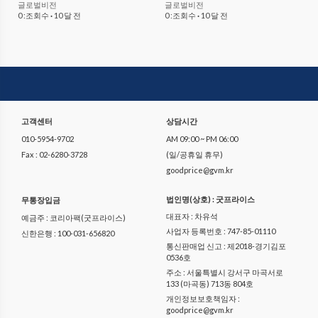
글로벌비전
글로벌비전
0 :조회수
·
10 달 전
0 :조회수
·
10 달 전
고객센터
상담시간
010-5954-9702
AM 09:00 ~ PM 06:00
Fax : 02-6280-3728
(일/공휴일 휴무)
goodprice@gvm.kr
법인명(상호) : 굿프라이스
무통장입금
대표자 : 차유석
예금주 : 코리아팩(굿프라이스)
사업자 등록번호 : 747-85-01110
신한은행 : 100-031-656820
통신판매업 신고 : 제2018-경기김포
0536호
주소 : 서울특별시 강서구 마곡서로
133 (마곡동) 713동 804호
개인정보보호책임자 :
goodprice@gvm.kr