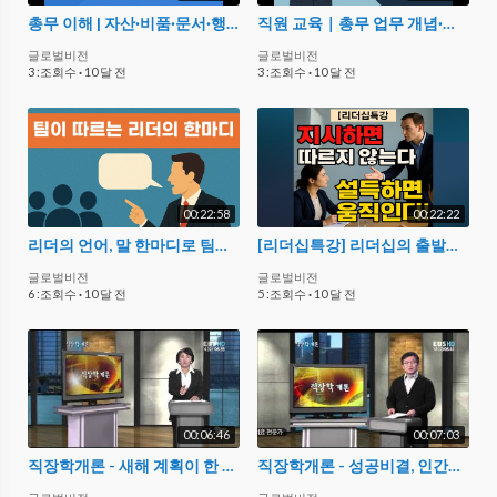
총무 이해 | 자산·비품·문서·행사지원까지! 총무 업무 핵심 기능 완전 정리
직원 교육｜총무 업무 개념·필요성·주요 요소 완전 정리
글로벌비전
글로벌비전
3 :조회수
·
10 달 전
3 :조회수
·
10 달 전
00:22:58
00:22:22
리더의 언어, 말 한마디로 팀을 움직이는 리더십의 힘 | 설득과 공감의 리더십 스피치 특강
[리더십특강] 리더십의 출발은 ‘지시’가 아닌 ‘설득’이다 | 진짜 리더의 첫걸음
글로벌비전
글로벌비전
6 :조회수
·
10 달 전
5 :조회수
·
10 달 전
00:06:46
00:07:03
직장학개론 - 새해 계획이 한 해를 만든다_#001
직장학개론 - 성공비결, 인간관계에 달려있다_#002