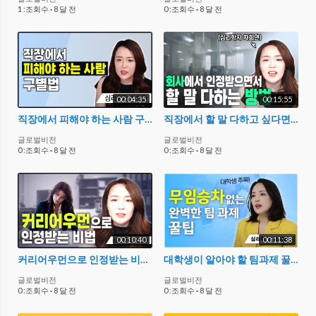
1 :조회수
·
8 달 전
0 :조회수
·
8 달 전
00:04:35
00:15:55
직장에서 피해야 하는 사람 구별법_직장 내 인간관계[대인관계, 자기계발] 꿀팁_ 차희연박사의 직장만사#3
직장에서 할 말 다하고 싶다면? 화를 참기만 하는 사람들이 들어야할 조언_ 차희연 박사의 직장만사 #2
글로벌비전
글로벌비전
0 :조회수
·
8 달 전
0 :조회수
·
8 달 전
00:10:40
00:11:38
커리어우먼으로 인정받는 비법_여자가 직장에서 인정받는 3가지 방법_차희연박사의 직장만사 #2
대학생이 알아야 할 팀과제 꿀팁!무임승차 없는 팀플레이가 하고싶다면?_차희연박사의 리더십꿀팁#2
글로벌비전
글로벌비전
0 :조회수
·
8 달 전
0 :조회수
·
8 달 전