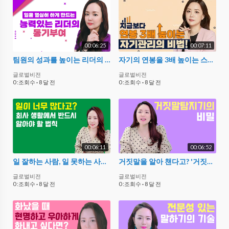
00:06:25
00:07:11
팀원의 성과를 높이는 리더의 동기부여 방법 3가지
자기의 연봉을 3배 높이는 스스로 목표 설정하는 방법
글로벌비전
글로벌비전
0 :조회수
·
8 달 전
0 :조회수
·
8 달 전
00:06:11
00:06:52
일 잘하는 사람, 일 못하는 사람의 시간관리 차이
거짓말을 알아 챈다고? '거짓말 탐지기'로 알아보는 거짓말의 비밀!
글로벌비전
글로벌비전
0 :조회수
·
8 달 전
0 :조회수
·
8 달 전