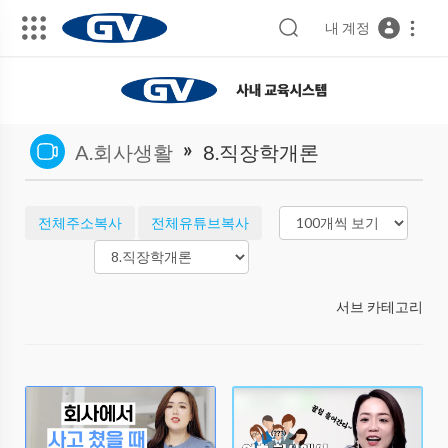
내 계정
»
A.회사생활
8.직장학개론
전체주소복사
전체유튜브복사
서브 카테고리