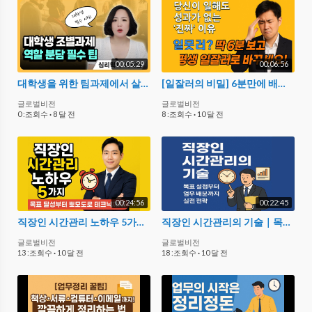
00:05:29
00:06:56
대학생을 위한 팀과제에서 살아남는 전략 싶다면? 팀과제를 시작하기 전에 이것을 먼저하라_ 차희연박사의 리더십꿀팀#1
[일잘러의 비밀] 6분만에 배우는 일잘러 vs 일못러의 업무 효율 극대화 비법! (생산성 높이는 법)
글로벌비전
글로벌비전
0 :조회수
·
8 달 전
8 :조회수
·
10 달 전
00:24:56
00:22:45
직장인 시간관리 노하우 5가지 | 목표 달성부터 뽀모도로 테크닉까지!
직장인 시간관리의 기술｜목표 설정부터 업무 배분까지 실전 전략
글로벌비전
글로벌비전
13 :조회수
·
10 달 전
18 :조회수
·
10 달 전