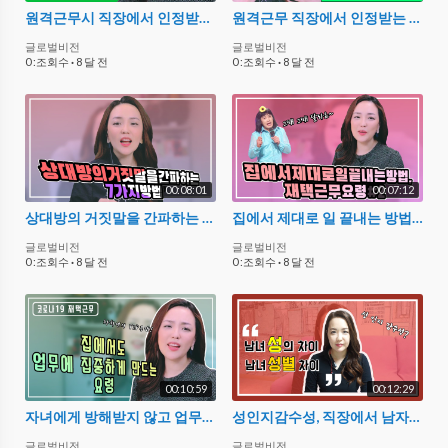
원격근무시 직장에서 인정받는 메신져 보고기술
원격근무 직장에서 인정받는 업무습관 3가지
글로벌비전
글로벌비전
0 :조회수
·
8 달 전
0 :조회수
·
8 달 전
00:08:01
00:07:12
상대방의 거짓말을 간파하는 7가지 방법
집에서 제대로 일 끝내는 방법, 재택근무 요령#2
글로벌비전
글로벌비전
0 :조회수
·
8 달 전
0 :조회수
·
8 달 전
00:10:59
00:12:29
자녀에게 방해받지 않고 업무에 집중하는 재택근무 요령 #1
성인지감수성, 직장에서 남자들이 차별받는다?
글로벌비전
글로벌비전