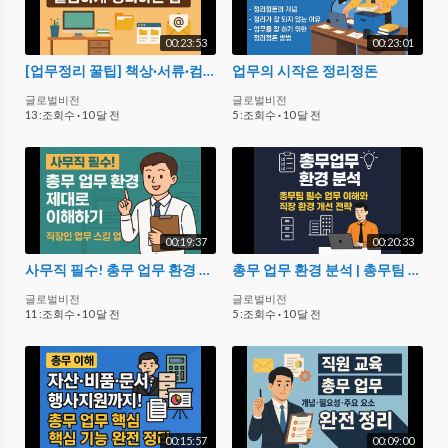
00:23:53
00:23:01
[업무정리 꿀팁] 책상·서류·컴퓨터·이메일까지! 깔끔하게 정리하는 법
업무의 시작은 정리정돈
글로벌비전
글로벌비전
13 :조회수
·
10 달 전
5 :조회수
·
10 달 전
00:19:37
00:20:33
사무직 필수! 총무 업무 환경 제대로 이해하기｜직장인 업무 스킬 업
총무 업무 환경 분석 | 총무팀 필수 업무 이해와 직장 환경 개선 전략
글로벌비전
글로벌비전
11 :조회수
·
10 달 전
5 :조회수
·
10 달 전
00:15:57
00:09:00