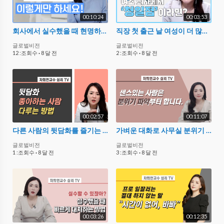
00:10:24
00:03:53
회사에서 실수했을 때 현명하게 처신하는 방법
직장 첫 출근 날 여성이 더 많은 기업에 입사 했다면?
글로벌비전
글로벌비전
12 :조회수
·
8 달 전
2 :조회수
·
8 달 전
00:02:57
00:11:07
다른 사람의 뒷담화를 즐기는 동료 다루는 방법
가벼운 대화로 사무실 분위기 파악하는 3가지 Tip
글로벌비전
글로벌비전
1 :조회수
·
8 달 전
3 :조회수
·
8 달 전
00:03:26
00:12:35