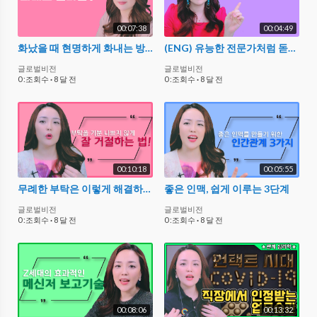
00:07:38
00:04:49
화났을 때 현명하게 화내는 방법. 분노 다스리기.
(ENG) 유능한 전문가처럼 돋보이게 말하는 법 How to talk like a true expert
글로벌비전
글로벌비전
0 :조회수
·
8 달 전
0 :조회수
·
8 달 전
00:10:18
00:05:55
무례한 부탁은 이렇게 해결하세요
좋은 인맥, 쉽게 이루는 3단계
글로벌비전
글로벌비전
0 :조회수
·
8 달 전
0 :조회수
·
8 달 전
00:08:06
00:13:32