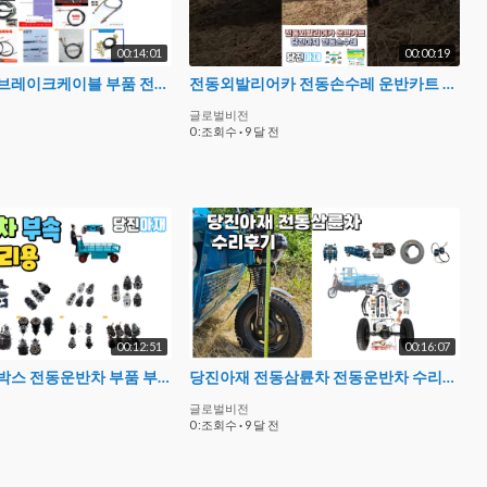
00:14:01
00:00:19
당진아재 드럼브레이크케이블 부품 전동카트부품 전동차부품 스쿠터부품 킥보드부품
전동외발리어카 전동손수레 운반카트 당진아재
글로벌비전
0 :조회수
·
9 달 전
00:12:51
00:16:07
당진아재 기어박스 전동운반차 부품 부속 전동삼륜차 부품부속
당진아재 전동삼륜차 전동운반차 수리후기 부품부속이야기
글로벌비전
0 :조회수
·
9 달 전