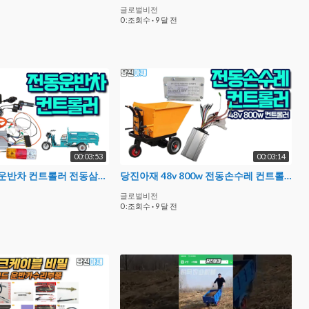
글로벌비전
0 :조회수
·
9 달 전
00:03:53
00:03:14
당진아재 전동운반차 컨트롤러 전동삼륜차부품 전동카트제작
당진아재 48v 800w 전동손수레 컨트롤러 전동운반차컨트롤러
글로벌비전
0 :조회수
·
9 달 전