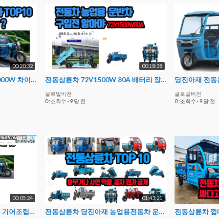
00:20:32
00:18:38
전동삼륜차 당진아재 72V2000W 차이60V 농업용전동차 전동카트 배터리카트
전동삼륜차 72V1500W 80A 배터리 장착 전동차 구입전 비교해보기 당진아재
글로벌비전
글로벌비전
0 :조회수
·
9 달 전
0 :조회수
·
9 달 전
00:05:24
01:43:21
전동삼륜차부속 부품 뒷대우 기어조립방법 브레이크 축 대우구동축부속 지원
전동삼륜차 당진아재 농업용전동차 운반전기카트 TOP10