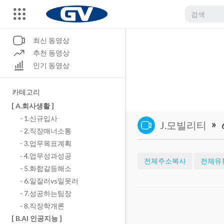
최신 동영상
추천 동영상
인기 동영상
카테고리
[ A.회사생활 ]
- 1.신규입사
»
J.모빌리티
- 2.직장매너소통
- 3.업무목표계획
- 4.업무성과성공
전체주소복사
전체유
- 5.화합갈등해소
- 6.일잘러vs일못러
- 7.성공하는팀장
- 8.직장학개론
[ B.AI 인공지능 ]