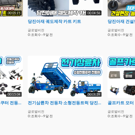
00:05:15
00:04:56
당진아재 궤도제작 카트 키트
당진아재 건설
글로벌비전
글로벌비전
0 :조회수
·
9 달 전
0 :조회수
·
9 달 전
00:15:04
00:08:39
유압브레이크 캘리퍼 전동스쿠터 전동차 당진아재
전기삼륜차 전동차 소형전동트럭 당진아재
글로벌비전
글로벌비전
0 :조회수
·
9 달 전
0 :조회수
·
9 달 전