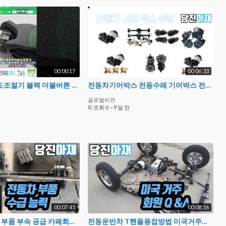
00:00:17
00:06:33
전동운반차속도조절기 블랙 더블버튼 전후진 123단 스로틀게이지
전동차기어박스 전동수레 기어박스 전동삼륜차 기어박스부품
글로벌비전
0 :조회수
·
9 달 전
00:07:45
00:08:56
전동차 축 대우 부품 부속 공급 카페회원 당진아재 사례 72v3000w급
전동운반차 T핸들용접방법 미국거주회원 Q&A영상답변