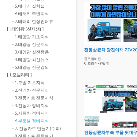
- 5.배터리 실험실
- 6.배터리 주변지식
- 7.배터리 현장인터뷰
[ I.태양광 (신재생) ]
- 1.태양광 기초지식
- 2.태양광 전문지식
- 3.태양광 실전응용
글로벌비전
- 4.태양광 최신뉴스
0 :조회수
·
9 달 전
- 5.태양광 전문강의
[ J.모빌리티 ]
- 1.모빌 기초지식
- 2.전기차 전문지식
- 3.전동카트 전문지식
- 4.전동차 정비지식
- 5.자동차 정비지식
- 6.부품별 정비지식
- 7. 전동카트 만들기(수리)
- 8.전동카트 종류보기