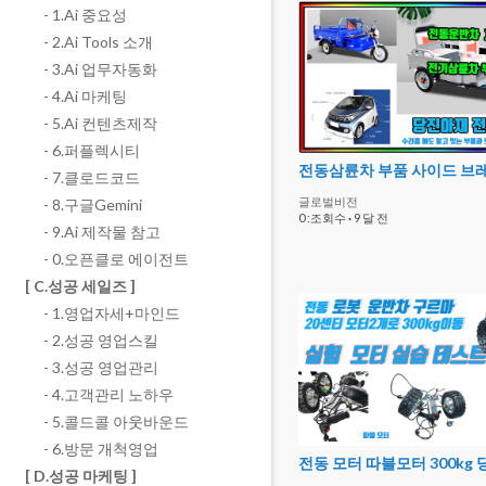
- 1.Ai 중요성
- 2.Ai Tools 소개
- 3.Ai 업무자동화
- 4.Ai 마케팅
- 5.Ai 컨텐츠제작
- 6.퍼플렉시티
- 7.클로드코드
글로벌비전
- 8.구글Gemini
0 :조회수
·
9 달 전
- 9.Ai 제작물 참고
- 0.오픈클로 에이전트
[ C.성공 세일즈 ]
- 1.영업자세+마인드
- 2.성공 영업스킬
- 3.성공 영업관리
- 4.고객관리 노하우
- 5.콜드콜 아웃바운드
- 6.방문 개척영업
[ D.성공 마케팅 ]