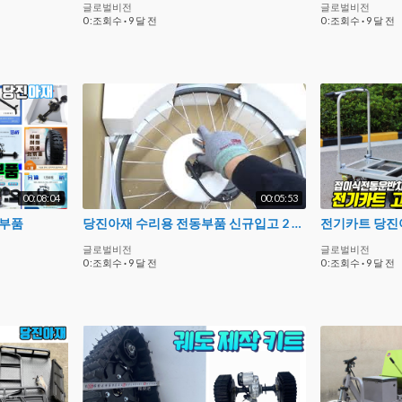
글로벌비전
글로벌비전
0 :조회수
·
9 달 전
0 :조회수
·
9 달 전
00:08:04
00:05:53
부품
당진아재 수리용 전동부품 신규입고 2 자전거 모터외 27인치 카세트외
글로벌비전
글로벌비전
0 :조회수
·
9 달 전
0 :조회수
·
9 달 전