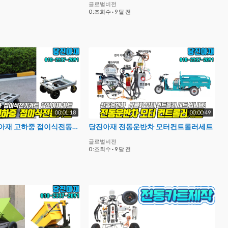
글로벌비전
0 :조회수
·
9 달 전
00:01:18
00:00:49
전기카트 당진아재 고하중 접이식전동카트
당진아재 전동운반차 모터컨트롤러세트
글로벌비전
0 :조회수
·
9 달 전