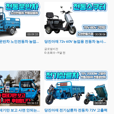
00:09:33
00:08:06
당진아재 전동운반차 노인전동차 농업용 농사용 전동삼륜차 P4446
당진아재 72v 60V 농업용 전동차 농사용 노인전동차 스쿠터 고전압 P8679
글로벌비전
0 :조회수
·
9 달 전
00:36:13
00:08:15
전동삼륜차 껍데기만 보고 사면 안되는이유 당진아재 전동삼륜차 이야기
당진아재 전기삼륜차 전동차 72V 고출력