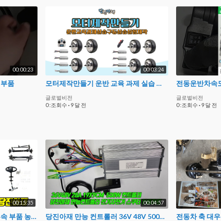
00:00:23
00:03:24
 부품
모터제작만들기 운반 교육 과제 실습 구동실습 실험제작
글로벌비전
글로벌비전
0 :조회수
·
9 달 전
0 :조회수
·
9 달 전
00:15:35
00:04:57
당진아재 부속설명 전동차부속 부품 농업용자동차부속 소형동력운반차부속 전기차수리부속 동력운반차부속 전동구루마부속
당진아재 만능 컨트롤러 36V 48V 500W 28A스쿠터 자전거 킥보드 수리용 모터컨트롤러