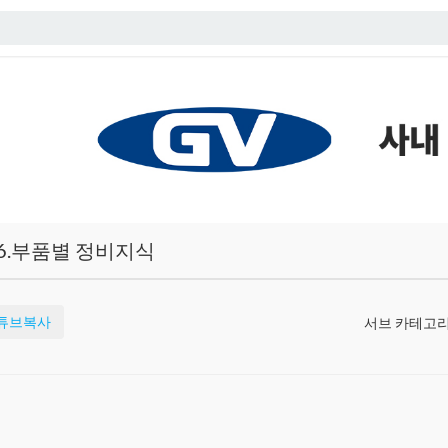
6.부품별 정비지식
튜브복사
서브 카테고