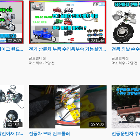
00:07:39
00:15:46
전동삼륜차 부품 사이드 브레이크 핸드브레이크 수리부속 설명
전기 삼륜차 부품 수리용부속 기능설명 시리즈 1편
글로벌비전
글로벌비전
0 :조회수
·
9 달 전
0 :조회수
·
9 달 전
00:43:21
00:00:22
전동 모터 따블모터 300kg 당진아재 (20센티 15센티모터 2 10km/h 시속 토크위주 저속 로봇 운반 실험 자재 교재 교구 제작 diy 구동체 실험영상
전동차 모터 컨트롤러