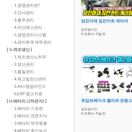
- 1.경영관리란?
- 2.인사관리
- 3.총무관리
당진아재 짐칸카트 캐리어
- 4.자산재고관리
글로벌비전
0 :조회수
·
9 달 전
- 5.경영관리시스템
- 6.관리회계 재무관리
[ G.제조생산 ]
- 1.제조생산노하우
- 2.생산관리
- 3.품질관리
- 4.재고및전산관리
- 5.AS+영업마인드
- 6.ERP 참고자료
[ H.배터리 (2차전지) ]
- 1.배터리 기초편
글로벌비전
0 :조회수
·
9 달 전
- 2.배터리 전문지식
- 3.배터리 제작응용
- 4.배터리 최신뉴스