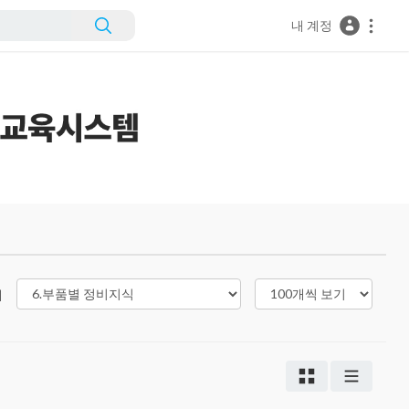
내 계정
리