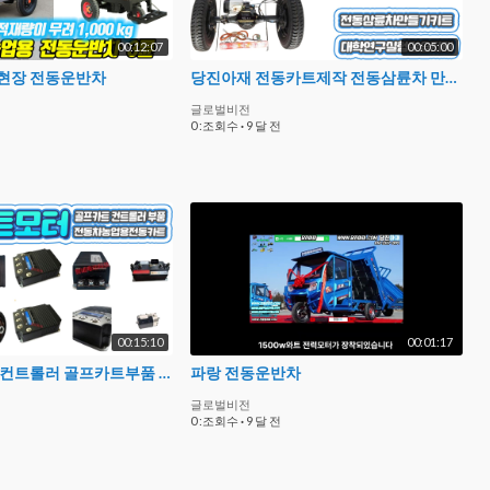
00:12:07
00:05:00
현장 전동운반차
당진아재 전동카트제작 전동삼륜차 만들기키트 실험연구실습자재 기술지원
글로벌비전
0 :조회수
·
9 달 전
00:15:10
00:01:17
골프카트 모터 컨트롤러 골프카트부품 당진아재
파랑 전동운반차
글로벌비전
0 :조회수
·
9 달 전