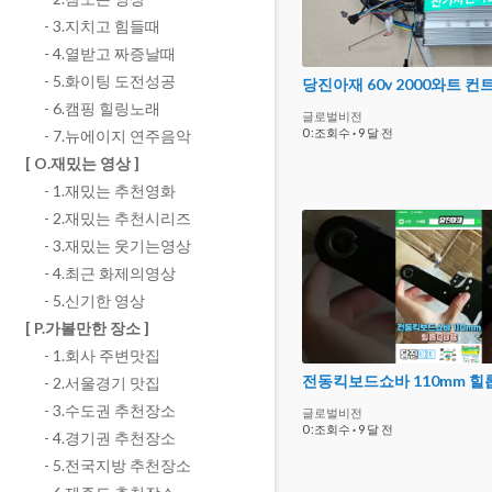
- 3.지치고 힘들때
- 4.열받고 짜증날때
- 5.화이팅 도전성공
- 6.캠핑 힐링노래
글로벌비전
0 :조회수
·
9 달 전
- 7.뉴에이지 연주음악
[ O.재밌는 영상 ]
- 1.재밌는 추천영화
- 2.재밌는 추천시리즈
- 3.재밌는 웃기는영상
- 4.최근 화제의영상
- 5.신기한 영상
[ P.가볼만한 장소 ]
- 1.회사 주변맛집
전동킥보드쇼바 110mm 힐
- 2.서울경기 맛집
- 3.수도권 추천장소
글로벌비전
0 :조회수
·
9 달 전
- 4.경기권 추천장소
- 5.전국지방 추천장소