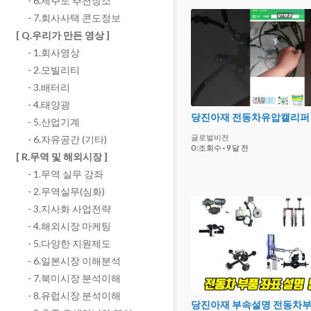
- 6.제주도 추천장소
- 7.회사사택 콘도정보
[ Q.우리가 만든 영상 ]
- 1.회사영상
- 2.모빌리티
- 3.배터리
- 4.태양광
당진아재 전동차유압캘리퍼
- 5.산업기계
글로벌비전
- 6.자유공간 (기타)
0 :조회수
·
9 달 전
[ R.무역 및 해외시장 ]
- 1.무역 실무 강좌
- 2.무역실무(심화)
- 3.지사화 사업전략
- 4.해외시장 마케팅
- 5.다양한 지원제도
- 6.일본시장 이해분석
- 7.북미시장 분석이해
- 8.유럽시장 분석이해