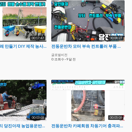
00:17:47
00:08:27
전동 외발 손수레 만들기 DIY 제작 농사용 맞춤 외발손수레 만들기 부속
전동운반차 모터 부속 컨트롤러 부품 전기
글로벌비전
0 :조회수
·
9 달 전
00:03:03
00:05:05
전동운반차 수리 당진아재 농업용운반차 부품 카페회원
전동운반차 카페회원 차동기어 충격파손 부품 구해주기