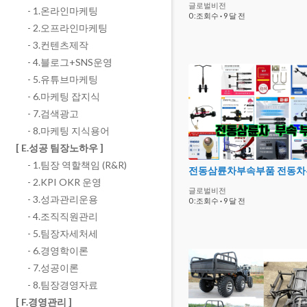
글로벌비전
- 1.온라인마케팅
0 :조회수
·
9 달 전
- 2.오프라인마케팅
- 3.컨텐츠제작
- 4.블로그+SNS운영
- 5.유튜브마케팅
- 6.마케팅 잡지식
- 7.검색광고
- 8.마케팅 지식용어
[ E.성공 팀장노하우 ]
- 1.팀장 역할책임 (R&R)
전동삼륜차부속부품 전동차
- 2.KPI OKR 운영
글로벌비전
- 3.성과관리운용
0 :조회수
·
9 달 전
- 4.조직직원관리
- 5.팀장자세처세
- 6.경영학이론
- 7.성공이론
- 8.팀장경영자료
[ F.경영관리 ]