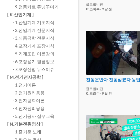
글로벌비전
- 9.전동카트 튜닝꾸미기
0 :조회수
·
9 달 전
[ K.산업기계 ]
- 1.산업기계 기초지식
- 2.산업기계 전문지식
- 3.식품공학 전문지식
- 4.포장기계 포장지식
- 5.기계조립 이론강의
- 6.포장용기 필름정보
- 7.포장산업 뉴스이슈
[ M.전기전자공학 ]
- 1.전기이론
글로벌비전
- 2.전기원리응용
0 :조회수
·
9 달 전
- 3.전자공학이론
- 4.전자원리응용
- 5.전기공사 실무교육
[ N.기분전환영상 ]
- 1.즐거운 노래
- 2.잠오는 영상