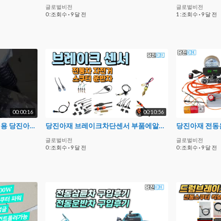
글로벌비전
글로벌비전
0 :조회수
·
9 달 전
1 :조회수
·
9 달 전
00:00:16
00:10:56
전동운반차 전동삼륜차 농업용 당진아재 72v2000w2미터 출고테스트24092000063 회원 출항전테스트
당진아재 브레이크차단센서 부품에알아보자 전동차 스쿠터 자전거 삼륜차 브레이크센서 부품 부속
글로벌비전
글로벌비전
0 :조회수
·
9 달 전
0 :조회수
·
9 달 전