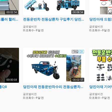
00:02:54
00:08:54
당진아재 60v 2000와트 컨트롤러 할리전동스쿠터출력튜닝 전기자전거컨트롤러
전동운반차 전동삼륜차 구입후기 당진아재 60v1500w
글로벌비전
글로벌비전
0 :조회수
·
9 달 전
0 :조회수
·
9 달 전
00:00:18
00:02:57
롭Q8
당진아재 전동운반차수리 전동삼륜차수리 지원 당진아재 쇼바서스펜션
글로벌비전
글로벌비전
0 :조회수
·
9 달 전
0 :조회수
·
9 달 전