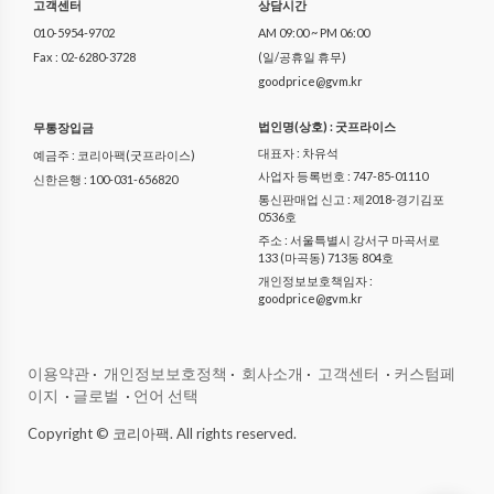
고객센터
상담시간
010-5954-9702
AM 09:00 ~ PM 06:00
Fax : 02-6280-3728
(일/공휴일 휴무)
goodprice@gvm.kr
법인명(상호) : 굿프라이스
무통장입금
대표자 : 차유석
예금주 : 코리아팩(굿프라이스)
사업자 등록번호 : 747-85-01110
신한은행 : 100-031-656820
통신판매업 신고 : 제2018-경기김포
0536호
주소 : 서울특별시 강서구 마곡서로
133 (마곡동) 713동 804호
개인정보보호책임자 :
goodprice@gvm.kr
이용약관
·
개인정보보호정책
·
회사소개
·
고객센터
·
커스텀페
이지
·
글로벌
·
언어 선택
Copyright © 코리아팩. All rights reserved.