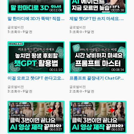
00:11:08
00:05:38
말 한마디에 3D가 뚝딱? 직접 보고 충격받았습니다 | X concep AI
제발 챗GPT만 쓰지 마세요. AI 에이전트 핵심 총정리
글로벌비전
글로벌비전
5 :조회수
·
9 달 전
5 :조회수
·
9 달 전
00:11:10
00:08:54
이걸 모르고 챗GPT 쓴다고요? 상위 1%만 아는 충격적인 챗GPT 활용법 | GPTs 제작 + 수익화 방법
프롬프트 끝장내기 ChatGPT + NotebookLM으로 나만의 AI 비서 만들기 (2025 버전)
글로벌비전
글로벌비전
3 :조회수
·
9 달 전
2 :조회수
·
9 달 전
00:10:27
00:10:27