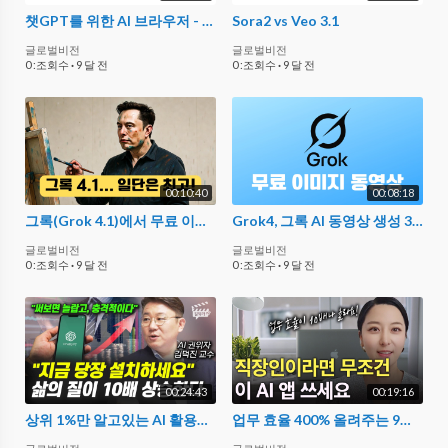
챗GPT를 위한 AI 브라우저 - Open AI Atlas 무엇인가?
Sora2 vs Veo 3.1
글로벌비전
글로벌비전
0 :조회수
·
9 달 전
0 :조회수
·
9 달 전
00:10:40
00:08:18
그록(Grok 4.1)에서 무료 이미지, 동영상 만들어 보니... 챗GPT 제미나이 비교 실사용 후기
Grok4, 그록 AI 동영상 생성 3초 만에 끝냄 ㄹㅇ 충격적이다
글로벌비전
글로벌비전
0 :조회수
·
9 달 전
0 :조회수
·
9 달 전
00:24:43
00:19:16
상위 1%만 알고있는 AI 활용법, 어차피 알려줘도 다들 안해요 (김덕진 교수)
업무 효율 400% 올려주는 9가지 AI앱 추천! | 요즘 제일 핫한 AI앱 이 영상 하나로 정리하세요