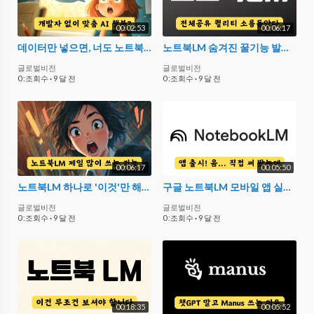
00:02:53
00:06:17
데이터만 넣으면, 너도 노트북LM으로 맞춤 챗봇 만들 수 있어! | Google Notebook LM
노트북LM 숨겨진 꿀기능 발견했다, 개인 챗봇 만들기 | Google NotebookLM 천제공유기능
글로벌비전
글로벌비전
0 :조회수
·
9 달 전
0 :조회수
·
9 달 전
00:06:17
00:05:50
노트북LM 하나로 '이것'만 해도 미친 결과 나온다! Google NotebookLM 사용법
구글 노트북LM 모바일 앱 실사용 후기, 솔직히 말하면... | Google Notebook LM
글로벌비전
글로벌비전
0 :조회수
·
9 달 전
0 :조회수
·
9 달 전
00:18:35
00:05:52