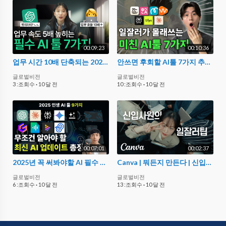
00:09:23
00:10:36
업무 시간 10배 단축되는 2025년 필수 AI 툴 5가지 추천 | 현직 마케터가 알려드림
안쓰면 후회할 AI툴 7가지 추천 | 나만 몰랐던 AI 도구(생산성, 업무효율, AI 활용, AI 강의)
글로벌비전
글로벌비전
3 :조회수
·
10 달 전
10 :조회수
·
10 달 전
00:07:01
00:02:37
2025년 꼭 써봐야할 AI 필수 툴 9가지 총정리 및 업데이트 소식
Canva | 뭐든지 만든다 | 신입사원의 캔바
글로벌비전
글로벌비전
6 :조회수
·
10 달 전
13 :조회수
·
10 달 전