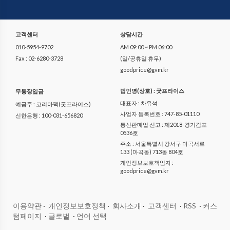
고객센터
상담시간
010-5954-9702
AM 09:00 ~ PM 06:00
Fax : 02-6280-3728
(일/공휴일 휴무)
goodprice@gvm.kr
법인명(상호) : 굿프라이스
무통장입금
대표자 : 차유석
예금주 : 코리아팩(굿프라이스)
사업자 등록번호 : 747-85-01110
신한은행 : 100-031-656820
통신판매업 신고 : 제2018-경기김포
0536호
주소 : 서울특별시 강서구 마곡서로
133 (마곡동) 713동 804호
개인정보보호책임자 :
goodprice@gvm.kr
이용약관
·
개인정보보호정책
·
회사소개
·
고객센터
·
RSS
·
커스
텀페이지
·
글로벌
·
언어 선택