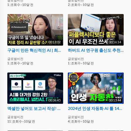
글로벌비전
글로벌비전
1 :조회수
·
10 달 전
2 :조회수
·
10 달 전
00:13:02
00:16:14
구글이 만든 혁신적인 AI | 최신 정보를 엄청 빠르게 습득할 수 있게 됐어요! (직장인, 학생 필수 AI)
하버드 AI 연구원 출신도 추천한 AI 직접 사용해봤습니다 | 퍼플렉시티에서 갈아탔어요
글로벌비전
글로벌비전
1 :조회수
·
10 달 전
1 :조회수
·
10 달 전
00:36:45
00:13:44
엑셀만 넣어도 보고서 작성! 입 벌어지게 하는 AI툴들 (김덕중 Firb AI연구소장)
2024년 인생 자동화 AI 툴 14가지
글로벌비전
글로벌비전
11 :조회수
·
10 달 전
4 :조회수
·
10 달 전