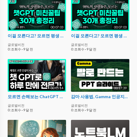
00:07:03
00:07:03
이걸 모른다고? 모르면 평생 후회할 챗GPT 핵꿀팁 30개
이걸 모른다고? 모르면 평생 후회할 챗GPT 핵꿀팁 30개
글로벌비전
글로벌비전
0 :조회수
·
9 달 전
0 :조회수
·
9 달 전
00:05:14
00:17:39
모르면 손해보는 ChatGPT 활용법: 6가지 방법으로 모든 기술 쉽게 마스터하기
감마 사용법, Gamma 인공지능으로 PPT 슬라이드 만들기
글로벌비전
글로벌비전
0 :조회수
·
9 달 전
0 :조회수
·
9 달 전