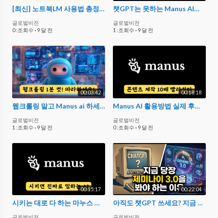
[최신] 노트북LM 사용법 총정리 & 업데이트 | Google Notebook LM Tutorial Update
챗GPT는 못하는 Manus AI로 한꺼번에 많은 작업 시키기! | 에이전트 AI의 진수!
글로벌비전
글로벌비전
0 :조회수
·
9 달 전
1 :조회수
·
9 달 전
00:03:42
00:18:18
웹크롤링 말고 Manus ai 하세요. 파이썬도 필요 없다. 바이브 코딩의 진수!
Manus AI 활용방법 실제 후기 - 이미지, 동영상, 보고서, 웹사이트, PPT 등등 다 해봤다!
글로벌비전
글로벌비전
1 :조회수
·
9 달 전
0 :조회수
·
9 달 전
00:15:17
00:22:04
시키는 대로 다 하는 마누스 Manus AI 실제 써본 후기, 진짜 미쳤다. 본격 에이전트 AI 시대
아직도 챗GPT 쓰세요? 지금 당장 제미나이 3.0을 봐야 하는 이유
글로벌비전
글로벌비전