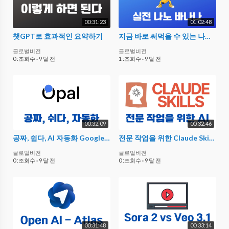
00:31:23
01:02:48
챗GPT로 효과적인 요약하기
지금 바로 써먹을 수 있는 나노 바나나 실전 팁!
글로벌비전
글로벌비전
0 :조회수
·
9 달 전
1 :조회수
·
9 달 전
00:32:09
00:32:46
공짜, 쉽다, AI 자동화 Google Opal 사용방법
전문 작업을 위한 Claude Skills - 진짜 편리하다!
글로벌비전
글로벌비전
0 :조회수
·
9 달 전
0 :조회수
·
9 달 전
00:31:48
00:33:14