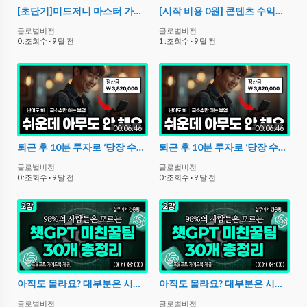
[초단기]미드저니 마스터 가이드 - 초고퀄 이미지, 실패없는 프롬프트 작성법, AI 모델 제작
[시작 비용 0원] 콘텐츠 수익화 방법 핵심 요약. 이게 전부입니다
글로벌비전
글로벌비전
0 :조회수
·
9 달 전
1 :조회수
·
9 달 전
00:06:46
00:06:46
퇴근 후 10분 투자로 ‘당장 수익’ 나는 AI 부업(단계별 가이드 포함)
퇴근 후 10분 투자로 ‘당장 수익’ 나는 AI 부업(단계별 가이드 포함)
글로벌비전
글로벌비전
0 :조회수
·
9 달 전
0 :조회수
·
9 달 전
00:08:00
00:08:00
아직도 몰라요? 대부분은 시도도 안 해본 챗GPT 숨겨진 활용법 | AI 실전 활용 [무료가이드북 포함]
아직도 몰라요? 대부분은 시도도 안 해본 챗GPT 숨겨진 활용법 | AI 실전 활용 [무료가이드북 포함]
글로벌비전
글로벌비전