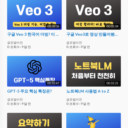
00:03:06
00:03:04
구글 Veo 3 한국어 더빙? 이 프롬프트면 끝난다! Gemini 2.5 Pro 짱입니다요!
구글 Veo3로 영상 만들어봤는데... 이 정도일 줄 몰랐다?! 챗GPT SORA 버린다!
글로벌비전
글로벌비전
0 :조회수
·
9 달 전
0 :조회수
·
9 달 전
00:32:47
00:32:21
GPT-5 주요 핵심 특징은?
노트북LM 사용법 A to Z
글로벌비전
글로벌비전
0 :조회수
·
9 달 전
0 :조회수
·
9 달 전