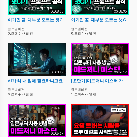
00:08:35
00:08:35
이거면 끝. 대부분 모르는 챗GPT 프롬프트 공식. [프롬프트 무료공유]
이거면 끝. 대부분 모르는 챗GPT 프롬프트 공식. [프롬프트 무료공유]
글로벌비전
글로벌비전
0 :조회수
·
9 달 전
0 :조회수
·
9 달 전
00:03:29
00:06:17
AI가 왜 내 일에 필요하냐고요? - 지금 안 배우면 늦습니다 – ‘생성형 AI’, 어디까지 왔을까?
[초단기]미드저니 마스터 가이드 - 초고퀄 이미지, 실패없는 프롬프트 작성법, AI 모델 제작
글로벌비전
글로벌비전
0 :조회수
·
9 달 전
1 :조회수
·
9 달 전
00:06:17
00:05:22