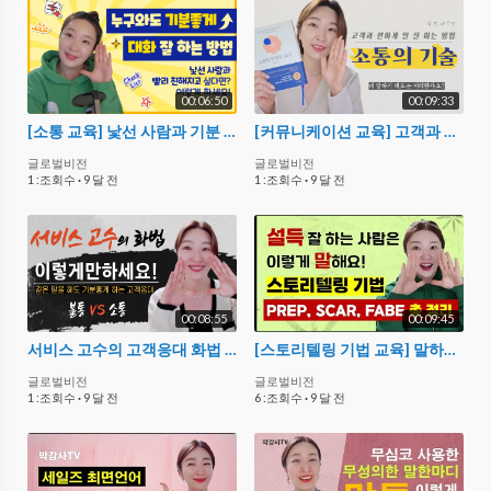
00:06:50
00:09:33
[소통 교육] 낯선 사람과 기분 좋게 대화 잘 하는 방법
[커뮤니케이션 교육] 고객과 편하게 말 잘 하는 방법 - 소통의 기술(이금희 아나운서)
글로벌비전
글로벌비전
1 :조회수
·
9 달 전
1 :조회수
·
9 달 전
00:08:55
00:09:45
서비스 고수의 고객응대 화법 (불통 VS 소통)
[스토리텔링 기법 교육] 말하기 고수의 설득 잘 하는 방법
글로벌비전
글로벌비전
1 :조회수
·
9 달 전
6 :조회수
·
9 달 전