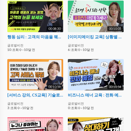
00:08:30
00:10:05
행동 심리 : 고객의 마음을 꿰뚫어 보는 몸짓 언어 (눈) 시선 처리
[이미지메이킹 교육] 상황별 고객응대 기법 – 표정관리 이렇게 하세요
글로벌비전
글로벌비전
10 :조회수
·
10 달 전
6 :조회수
·
10 달 전
00:10:59
00:10:54
[서비스 강의, CS교육] 기술로 대체 불가한 서비스 전문가의 5안(安) 고객 응대 방법 '박강사'
비즈니스 매너 교육 : 전화 예절 없는 무개념 유형 7가지
글로벌비전
글로벌비전
3 :조회수
·
10 달 전
0 :조회수
·
10 달 전