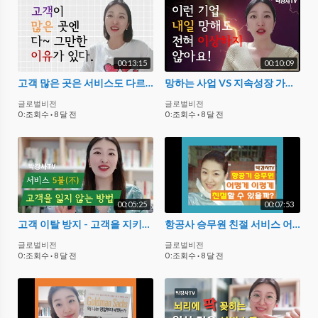
00:13:15
00:10:09
고객 많은 곳은 서비스도 다르다 : 브랜드 마케팅 전략 : 보이지 않은 영향력
망하는 사업 VS 지속성장 가능한 기업 - '고객이 답이다' 고객의 요구와 욕구에 집중해주세요
글로벌비전
글로벌비전
0 :조회수
·
8 달 전
0 :조회수
·
8 달 전
00:05:25
00:07:53
고객 이탈 방지 - 고객을 지키려면 서비스 5불(不)을 점검하세요
항공사 승무원 친절 서비스 어떻게 만들어지는가? CS교육에 대한 박강사 생각
글로벌비전
글로벌비전
0 :조회수
·
8 달 전
0 :조회수
·
8 달 전