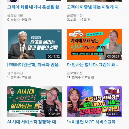
고객이 화를 내거나 흥분을 할 때 차분하게 만드는 방법
고객이 짜증낼 때는 이렇게 대응하세요. 마음의 상처만 입었던 나도 기분이 좋아져요.
글로벌비전
글로벌비전
0 :조회수
·
9 달 전
0 :조회수
·
9 달 전
00:49:32
00:08:19
[#애터미인문학] 자극과 반응 사이의 공간ㅣ자극에 대한 반응도 선택할 수 있다ㅣ이성연박사
다 인사는 합니다, 그런데 왜 그 사람 인사만 기억날까요? 고객경험(CX) 서비스
글로벌비전
글로벌비전
1 :조회수
·
9 달 전
11 :조회수
·
10 달 전
00:08:59
00:15:32
AI 시대 서비스직 경쟁력: 대체되지 않는 고객 응대 전략 4가지
?‍♀️미용업 MOT 서비스교육 - 단골 많은 샵의 CS전략 '고객 경험 디자인'