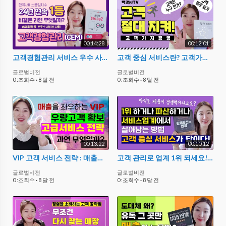
00:14:28
00:12:01
고객경험관리 서비스 우수 사례 - SK텔레콤
고객 중심 서비스란? 고객가치경영
글로벌비전
글로벌비전
0 :조회수
·
8 달 전
0 :조회수
·
8 달 전
00:13:22
00:10:12
VIP 고객 서비스 전략 : 매출을 높이는 우량고객 확보하기 '박원영 강사' 프리미엄 서비스
고객 관리로 업계 1위 되세요! 서비스 경쟁력 '관계 우선의 법칙'
글로벌비전
글로벌비전
0 :조회수
·
8 달 전
0 :조회수
·
8 달 전