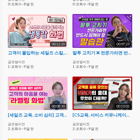
0 :조회수
·
8 달 전
0 :조회수
·
8 달 전
00:12:20
00:07:23
고객이 몰입하는 세일즈 스킬, 생동감 화법? 경험 서비스 기반! 박원영 강사 세일즈 교육
말투 고치기 ❌ 전문가라면 반드시 피해야 할 말 습관
글로벌비전
글로벌비전
1 :조회수
·
9 달 전
1 :조회수
·
9 달 전
00:08:30
00:10:02
[세일즈 교육, 소비 심리] 고객 스스로 사고 싶게 하는 '라벨링 화법'
[CS교육, 서비스 커뮤니케이션] 전문가 고객응대 무엇이 다른가? 화법 중심으로
글로벌비전
글로벌비전
2 :조회수
·
9 달 전
2 :조회수
·
9 달 전