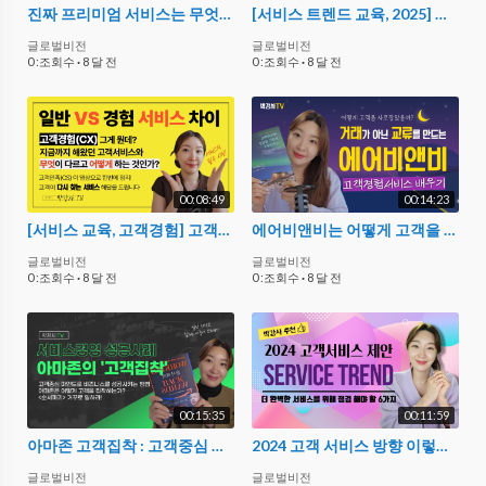
진짜 프리미엄 서비스는 무엇이 다른가? ?우수 호텔 고객경험(CX) 사례기반
[서비스 트렌드 교육, 2025] 놓치면 안 되는 변화들 (고객심리 기반)
글로벌비전
글로벌비전
0 :조회수
·
8 달 전
0 :조회수
·
8 달 전
00:08:49
00:14:23
[서비스 교육, 고객경험] 고객을 끌어모으는 방법 박강사 CS교육 CX교육
에어비앤비는 어떻게 고객을 사로잡았나? 고객경험(CX) 서비스 디자인
글로벌비전
글로벌비전
0 :조회수
·
8 달 전
0 :조회수
·
8 달 전
00:15:35
00:11:59
아마존 고객집착 : 고객중심 마인드로 비즈니스를 성공시키는 방법
2024 고객 서비스 방향 이렇게 제안합니다 (트렌드)
글로벌비전
글로벌비전