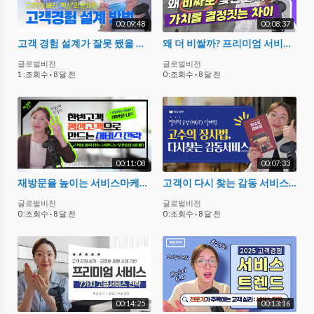
00:09:48
00:08:37
고객 경험 설계가 잘못 됐을 때 벌어지는 일 : 카톡 업데이트 & CX 우수 사례와 비교
왜 더 비쌀까? 프리미엄 서비스 가치 기준 '가수 성시경 726만원 피부과 시술'
글로벌비전
글로벌비전
1 :조회수
·
8 달 전
0 :조회수
·
8 달 전
00:11:08
00:07:33
재방문율 높이는 서비스마케팅 | 고객이 계속 찾는 서비스 전략 3가지
고객이 다시 찾는 감동 서비스는 ‘거창한 것’이 아닙니다?고수의 장사법
글로벌비전
글로벌비전
0 :조회수
·
8 달 전
0 :조회수
·
8 달 전
00:14:25
00:13:16