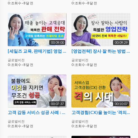
0 :조회수
·
8 달 전
0 :조회수
·
8 달 전
00:09:00
00:09:29
[세일즈 교육, 판매기법] 영업 전략으로 매출 높이기 '프레이밍 효과'
[영업전략] 장사 잘 하는 방법 - 세일즈 스킬 : 프로스펙트 이론
글로벌비전
글로벌비전
0 :조회수
·
8 달 전
0 :조회수
·
8 달 전
00:07:37
00:10:07
고객 감동 서비스 성공 사례 : 불황에도 놓치지 말하야 할 것
고객경험(CX)을 높이는 ‘격의 시대’ - 환자경험 병원서비스 CS 휴먼터치
글로벌비전
글로벌비전
0 :조회수
·
8 달 전
0 :조회수
·
8 달 전