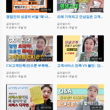
00:14:53
00:10:20
영업인의 성공의 비밀 '왜 나는 영업부터 배웠는가' 고수가 전하는 고객관리 기법
오래 기억되고 인상깊은 고객경험을 위한 서비스 접점관리(MOT) 핵심
글로벌비전
글로벌비전
0 :조회수
·
8 달 전
0 :조회수
·
8 달 전
00:13:24
00:07:40
CS(고객만족)만으론 부족해요 이제는 CX(고객경험) 관리죠?
고객서비스 만족 VS 불만 : 단골고객 만들고 싶다면 000을 관리하라
글로벌비전
글로벌비전
0 :조회수
·
8 달 전
0 :조회수
·
8 달 전
00:10:32
00:09:00