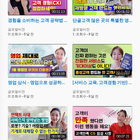
00:11:13
00:01:52
경험을 소비하는 고객 공략법 : 고객경험(CX) 서비스
단골고객 많은 곳의 특별한 영업 노하우 : 평생고객 만드는 휴먼터치
글로벌비전
글로벌비전
0 :조회수
·
8 달 전
1 :조회수
·
8 달 전
00:15:05
00:10:57
영업 상식 - 영업으로 성공하려면 꼭 알아야 할 것들
[서비스 교육, 고객경험 기반] 이것을 알아야 진짜 서비스 전문가! 고객응대 기법 중심으로
글로벌비전
글로벌비전
0 :조회수
·
8 달 전
0 :조회수
·
8 달 전
00:08:26
00:07:21