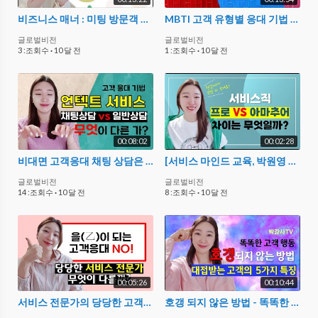
비즈니스 매너 : 미팅 방문객 접객 예절 모든것
MBTI 고객 유형별 응대 기법 - 맞춤 서비스 전략
글로벌비전
글로벌비전
3 :조회수
·
10 달 전
1 :조회수
·
10 달 전
00:08:02
00:02:28
비대면 고객응대 채팅 상담은 어떻게 해야 할까? (언텍트 서비스)
[서비스 마인드 교육, 박원영 강사] 서비스 프로와 아마추어는 확실히 다르다
글로벌비전
글로벌비전
14 :조회수
·
10 달 전
8 :조회수
·
10 달 전
00:05:26
00:10:44
서비스 전문가의 당당한 고객응대 방법 : 을(乙)이 되지 말자!
호갱 되지 않은 방법 - 똑똑한 고객 특징 ft.서비스직 기본 자세