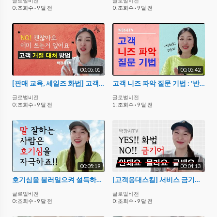
글로벌비전
글로벌비전
0 :조회수
·
9 달 전
0 :조회수
·
9 달 전
00:05:01
00:05:42
[판매 교육, 세일즈 화법] 고객 거절에 건강하게 대처하는 방법, 박원영 서비스 강사
고객 니즈 파악 질문 기법 : '반감'이 아닌' 반가움'이 되는 서비스
글로벌비전
글로벌비전
0 :조회수
·
9 달 전
1 :조회수
·
9 달 전
00:05:19
00:04:13
호기심을 불러일으켜 설득하는 말 잘하는 방법
[고객응대스킬] 서비스 금기어 대신 YES화법 사용하세요!!
글로벌비전
글로벌비전
0 :조회수
·
9 달 전
0 :조회수
·
9 달 전