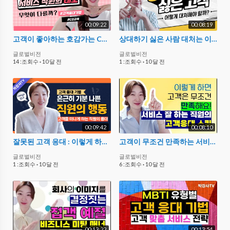
00:09:22
00:08:19
고객이 좋아하는 호감가는 CS 직원의 태도
상대하기 싫은 사람 대처는 이렇게 (Ft. 직장인 처세술)
글로벌비전
글로벌비전
14 :조회수
·
10 달 전
1 :조회수
·
10 달 전
00:09:42
00:08:10
잘못된 고객 응대 : 이렇게 하면 은근히 기분 나빠요
고객이 무조건 만족하는 서비스 직원의 고객응대 스킬
글로벌비전
글로벌비전
1 :조회수
·
10 달 전
6 :조회수
·
10 달 전
00:13:22
00:13:54