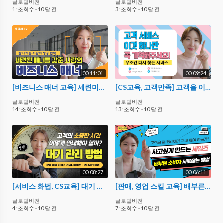
글로벌비전
글로벌비전
1 :조회수
·
10 달 전
3 :조회수
·
10 달 전
00:11:01
00:09:24
[비즈니스 매너 교육] 세련미를 갖춘 성공한 사람들의 공통점 3가지
[CS교육, 고객만족] 고객을 이해하면 정말 간단합니다 (다시 찾는 서비스, 평생고객의 법칙)
글로벌비전
글로벌비전
14 :조회수
·
10 달 전
13 :조회수
·
10 달 전
00:08:27
00:06:11
[서비스 화법, CS교육] 대기 관리 잘 하는 방법 : 정중한 시간 지연 안내 - READY 기법
[판매, 영업 스킬 교육] 배부른 고객에게 세일즈 잘 하는 방법 (소비자 심리 이해)
글로벌비전
글로벌비전
4 :조회수
·
10 달 전
7 :조회수
·
10 달 전