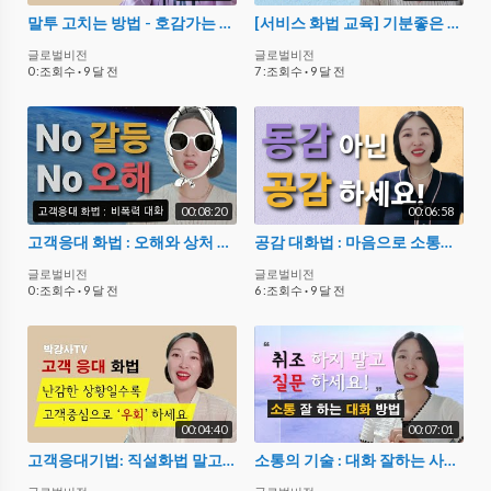
말투 고치는 방법 - 호감가는 말습관 만들기
[서비스 화법 교육] 기분좋은 소통 - 다른 의견 오해 없이 말하기
글로벌비전
글로벌비전
0 :조회수
·
9 달 전
7 :조회수
·
9 달 전
00:08:20
00:06:58
고객응대 화법 : 오해와 상처 주지 않는 비폭력 대화 방법 - CS상담 스크립트 활용
공감 대화법 : 마음으로 소통하는 공감능력 3단계 고객응대 화법
글로벌비전
글로벌비전
0 :조회수
·
9 달 전
6 :조회수
·
9 달 전
00:04:40
00:07:01
고객응대기법: 직설화법 말고 고객중심적 우회화법 하세요
소통의 기술 : 대화 잘하는 사람은 '취조' 하지 않고 '질문'을 하죠?