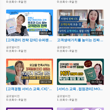
0 :조회수
·
8 달 전
0 :조회수
·
8 달 전
00:12:48
00:12:18
[고객관리 전략 강의] 슈퍼팬 만드는 방법 박강사의 서비스마케팅 (VIP고객, 평생고객 확보)
고객생애가치를 높이는 진짜 CS 고객만족은 무엇? 6가지 필수 서비스 점검 사항❗
글로벌비전
글로벌비전
0 :조회수
·
8 달 전
0 :조회수
·
8 달 전
00:12:59
00:13:54
[고객경험 서비스 교육, CX] '미학' 의 힘을 아시나요? 오프라인 매장 경쟁력, CS교육
[서비스 교육 , 접점관리] MOT (진실의 순간) 고객 경험관리 세분화
글로벌비전
글로벌비전
0 :조회수
·
8 달 전
1 :조회수
·
8 달 전