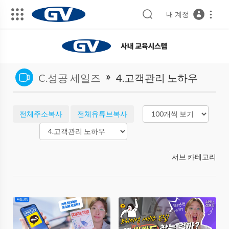
내 계정
»
C.성공 세일즈
4.고객관리 노하우
전체주소복사
전체유튜브복사
서브 카테고리