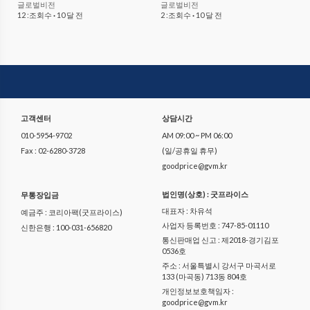
글로벌비전
글로벌비전
12 :조회수
·
10 달 전
2 :조회수
·
10 달 전
고객센터
상담시간
010-5954-9702
AM 09:00 ~ PM 06:00
Fax : 02-6280-3728
(일/공휴일 휴무)
goodprice@gvm.kr
법인명(상호) : 굿프라이스
무통장입금
대표자 : 차유석
예금주 : 코리아팩(굿프라이스)
사업자 등록번호 : 747-85-01110
신한은행 : 100-031-656820
통신판매업 신고 : 제2018-경기김포
0536호
주소 : 서울특별시 강서구 마곡서로
133 (마곡동) 713동 804호
개인정보보호책임자 :
goodprice@gvm.kr