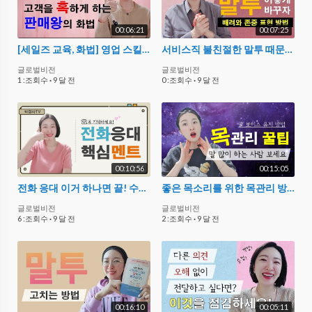
00:06:21
00:07:25
[세일즈 교육, 화법] 영업 스킬 판매왕의 최면언어
서비스직 불친절한 말투 때문에 고민이라면? 친절한 직원의 말
글로벌비전
글로벌비전
1 :조회수
·
9 달 전
0 :조회수
·
9 달 전
00:10:56
00:15:05
전화 응대 이거 하나면 끝! 수신 발신 핵심 응대 멘트
좋은 목소리를 위한 목관리 방법 : 발성, 음식, 생활 습관
글로벌비전
글로벌비전
6 :조회수
·
9 달 전
2 :조회수
·
9 달 전
00:16:10
00:05:11