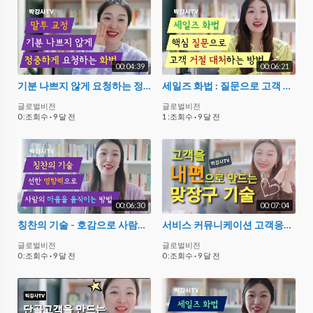
00:04:39
00:06:21
기분 나쁘지 않게 요청하는 정중한 부탁 말투 만들기
세일즈 화법 : 질문으로 고객 거절을 대처하세요
글로벌비전
글로벌비전
0 :조회수
·
9 달 전
1 :조회수
·
9 달 전
00:06:30
00:07:04
칭찬의 기술 - 호감으로 사람의 마음을 움직이는 단계별 칭찬 방법
서비스 커뮤니케이션 고객응대 화법 : 맞장구 잘 치는 법
글로벌비전
글로벌비전
0 :조회수
·
9 달 전
0 :조회수
·
9 달 전