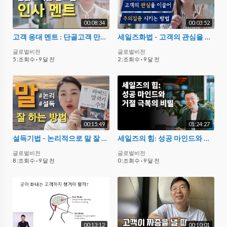
00:08:34
00:03:52
고객 응대 멘트 : 단골고객 만드는 인사말
세일즈화법 - 고객의 관심을 이끌고 주의집중 시키는 상품설명기법
글로벌비전
글로벌비전
5 :조회수
·
9 달 전
2 :조회수
·
9 달 전
00:15:49
01:24:27
설득기법 - 논리적으로 말 잘 하는 방법 : 하버드 말하기 수업
세일즈의 힘: 성공 마인드와 거절 극복의 비밀
글로벌비전
글로벌비전
8 :조회수
·
9 달 전
0 :조회수
·
9 달 전
00:13:12
00:10:01