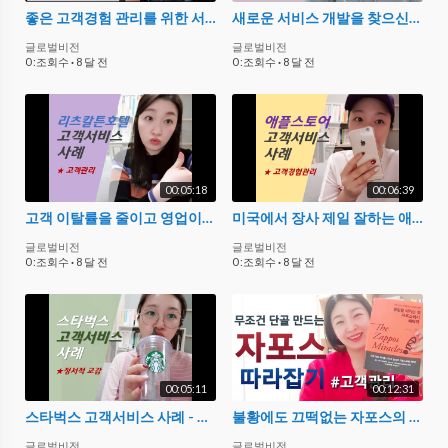
좋은 고객경험 관리를 위한 서비스디자인 특강
새로운 서비스 개발을 찾으신다면? AQ 매력자본 개발하세요!
글로벌비전
글로벌비전
0 :조회수
·
8 달 전
0 :조회수
·
8 달 전
00:05:18
00:06:39
고객 이탈률을 줄이고 영업이익을 높이는 고객관리 사례_리츠칼튼호텔 고객서비스
미국에서 장사 제일 잘하는 애플스토어 고객서비스 성공사례 - 고객경험관리
글로벌비전
글로벌비전
0 :조회수
·
8 달 전
0 :조회수
·
8 달 전
00:05:11
00:12:31
스타벅스 고객서비스 사례 - 호출/진동벨을 사용하지 않는 이유_정서적 교감 무엇?
불황에도 끄떡없는 자포스의 고객관리 노하우 공개!! 우수 서비스기업 성공 사례
글로벌비전
글로벌비전