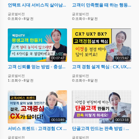
언택트 시대 서비스직 살아남는 법 - 평생고객을 만드는 휴먼터치
고객이 만족했을 때 하는 행동 3가지 : CS 점검 사항
글로벌비전
글로벌비전
0 :조회수
·
8 달 전
0 :조회수
·
8 달 전
00:07:47
00:15:47
고객 신뢰를 얻는 방법 - 충성고객, 평생고객 만들기
고객 경험 설계 핵심 : CX, UX, BX 개념과 우수 기업 사례
글로벌비전
글로벌비전
1 :조회수
·
8 달 전
0 :조회수
·
8 달 전
00:10:49
00:13:18
서비스 트렌드 : 고객경험 CX 실천을 위한 고객 중심 응대 전략
단골고객 만드는 판촉 방법 : 고객관리, 창업 준비, 자영업자, 관계 마케팅
글로벌비전
글로벌비전