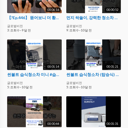
00:06:16
00:00:52
【?Ep.446】 뜯어보니 더 황당;; 무조건알아야하는 사제 배터리의 위험성 4가지 #꿀팁
먼지 싹쓸이, 강력한 청소차 썬볼트 건식청소차 #바닥청소기#전동청소기 #바닥청소
글로벌비전
글로벌비전
3 :조회수
·
9 달 전
9 :조회수
·
10 달 전
00:01:14
00:01:21
썬볼트 습식청소차 미니 #습식청소차 #바닥청소 #청소장비
썬볼트 습식청소차 (탑승식) #매장청소 #바닥관리 #바닥청소기
글로벌비전
글로벌비전
5 :조회수
·
10 달 전
5 :조회수
·
10 달 전
00:00:44
00:01:31