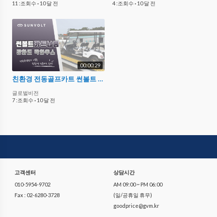
11 :조회수
·
10 달 전
4 :조회수
·
10 달 전
00:00:29
친환경 전동골프카트 썬볼트 납품 (강화도 락하우스)
글로벌비전
7 :조회수
·
10 달 전
고객센터
상담시간
010-5954-9702
AM 09:00 ~ PM 06:00
Fax : 02-6280-3728
(일/공휴일 휴무)
goodprice@gvm.kr