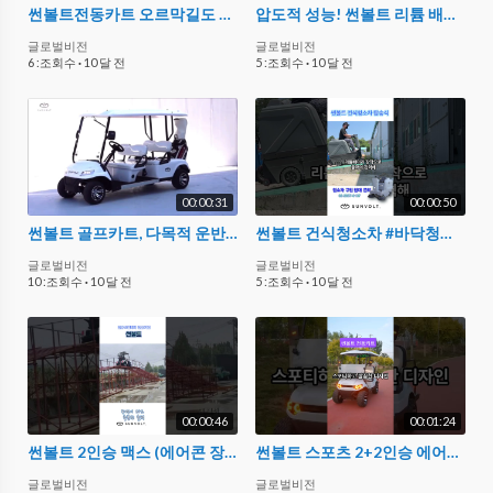
썬볼트전동카트 오르막길도 문제 없다!! #리튬배터리카트 #전동카트#골프카트
압도적 성능! 썬볼트 리튬 배터리가 필요한 이유
글로벌비전
글로벌비전
6 :조회수
·
10 달 전
5 :조회수
·
10 달 전
00:00:31
00:00:50
썬볼트 골프카트, 다목적 운반차로 활용 가능한 전동카트!
썬볼트 건식청소차 #바닥청소기 #청소전문#공사장청소
글로벌비전
글로벌비전
10 :조회수
·
10 달 전
5 :조회수
·
10 달 전
00:00:46
00:01:24
썬볼트 2인승 맥스 (에어콘 장착모델) #전동카트 #에어콘카트
썬볼트 스포츠 2+2인승 에어컨 카트 #automobile #전동카트
글로벌비전
글로벌비전