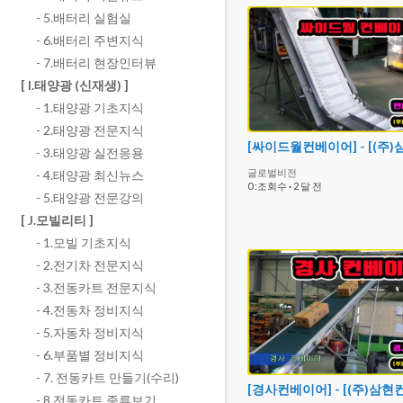
- 5.배터리 실험실
- 6.배터리 주변지식
- 7.배터리 현장인터뷰
[ I.태양광 (신재생) ]
- 1.태양광 기초지식
- 2.태양광 전문지식
- 3.태양광 실전응용
글로벌비전
- 4.태양광 최신뉴스
0 :조회수
·
2 달 전
- 5.태양광 전문강의
[ J.모빌리티 ]
- 1.모빌 기초지식
- 2.전기차 전문지식
- 3.전동카트 전문지식
- 4.전동차 정비지식
- 5.자동차 정비지식
- 6.부품별 정비지식
- 7. 전동카트 만들기(수리)
- 8.전동카트 종류보기