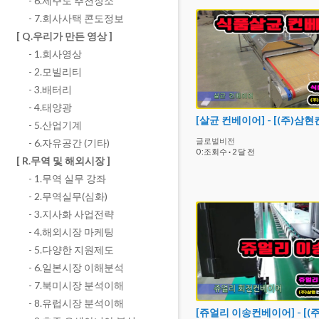
- 6.제주도 추천장소
- 7.회사사택 콘도정보
[ Q.우리가 만든 영상 ]
- 1.회사영상
- 2.모빌리티
- 3.배터리
- 4.태양광
- 5.산업기계
글로벌비전
- 6.자유공간 (기타)
0 :조회수
·
2 달 전
[ R.무역 및 해외시장 ]
- 1.무역 실무 강좌
- 2.무역실무(심화)
- 3.지사화 사업전략
- 4.해외시장 마케팅
- 5.다양한 지원제도
- 6.일본시장 이해분석
- 7.북미시장 분석이해
- 8.유럽시장 분석이해