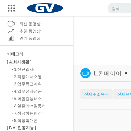
최신 동영상
추천 동영상
인기 동영상
카테고리
[ A.회사생활 ]
- 1.신규입사
»
L.컨베이어
- 2.직장매너소통
- 3.업무목표계획
- 4.업무성과성공
전체주소복사
전체유
- 5.화합갈등해소
- 6.일잘러vs일못러
- 7.성공하는팀장
- 8.직장학개론
[ B.AI 인공지능 ]