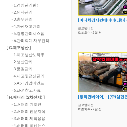
- 1.경영관리란?
- 2.인사관리
- 3.총무관리
- 4.자산재고관리
글로벌비전
0 :조회수
·
2 달 전
- 5.경영관리시스템
- 6.관리회계 재무관리
[ G.제조생산 ]
- 1.제조생산노하우
- 2.생산관리
- 3.품질관리
- 4.재고및전산관리
- 5.AS+영업마인드
- 6.ERP 참고자료
[ H.배터리 (2차전지) ]
- 1.배터리 기초편
글로벌비전
0 :조회수
·
2 달 전
- 2.배터리 전문지식
- 3.배터리 제작응용
- 4.배터리 최신뉴스