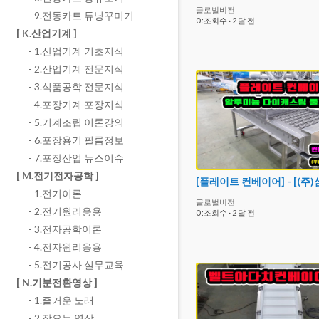
글로벌비전
- 9.전동카트 튜닝꾸미기
0 :조회수
·
2 달 전
[ K.산업기계 ]
- 1.산업기계 기초지식
- 2.산업기계 전문지식
- 3.식품공학 전문지식
- 4.포장기계 포장지식
- 5.기계조립 이론강의
- 6.포장용기 필름정보
- 7.포장산업 뉴스이슈
[ M.전기전자공학 ]
- 1.전기이론
글로벌비전
- 2.전기원리응용
0 :조회수
·
2 달 전
- 3.전자공학이론
- 4.전자원리응용
- 5.전기공사 실무교육
[ N.기분전환영상 ]
- 1.즐거운 노래
- 2.잠오는 영상