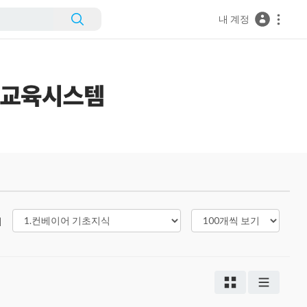
내 계정
리