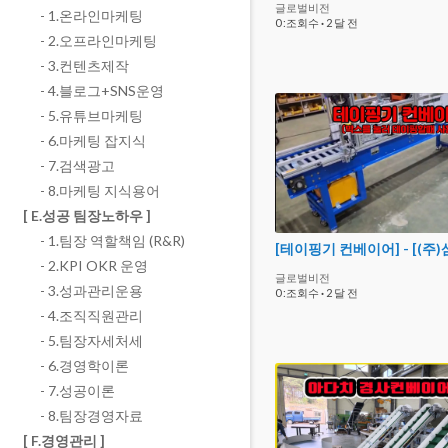
글로벌비전
- 1.온라인마케팅
0 :조회수
·
2 달 전
- 2.오프라인마케팅
- 3.컨텐츠제작
- 4.블로그+SNS운영
- 5.유튜브마케팅
- 6.마케팅 잡지식
- 7.검색광고
- 8.마케팅 지식용어
[ E.성공 팀장노하우 ]
- 1.팀장 역할책임 (R&R)
- 2.KPI OKR 운영
글로벌비전
- 3.성과관리운용
0 :조회수
·
2 달 전
- 4.조직직원관리
- 5.팀장자세처세
- 6.경영학이론
- 7.성공이론
- 8.팀장경영자료
[ F.경영관리 ]