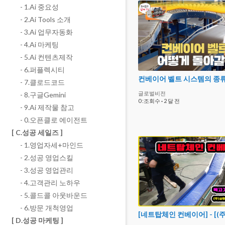
- 1.Ai 중요성
- 2.Ai Tools 소개
- 3.Ai 업무자동화
- 4.Ai 마케팅
- 5.Ai 컨텐츠제작
- 6.퍼플렉시티
- 7.클로드코드
글로벌비전
- 8.구글Gemini
0 :조회수
·
2 달 전
- 9.Ai 제작물 참고
- 0.오픈클로 에이전트
[ C.성공 세일즈 ]
- 1.영업자세+마인드
- 2.성공 영업스킬
- 3.성공 영업관리
- 4.고객관리 노하우
- 5.콜드콜 아웃바운드
- 6.방문 개척영업
[ D.성공 마케팅 ]