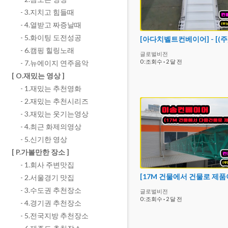
- 3.지치고 힘들때
- 4.열받고 짜증날때
- 5.화이팅 도전성공
- 6.캠핑 힐링노래
글로벌비전
0 :조회수
·
2 달 전
- 7.뉴에이지 연주음악
[ O.재밌는 영상 ]
- 1.재밌는 추천영화
- 2.재밌는 추천시리즈
- 3.재밌는 웃기는영상
- 4.최근 화제의영상
- 5.신기한 영상
[ P.가볼만한 장소 ]
- 1.회사 주변맛집
- 2.서울경기 맛집
- 3.수도권 추천장소
글로벌비전
0 :조회수
·
2 달 전
- 4.경기권 추천장소
- 5.전국지방 추천장소