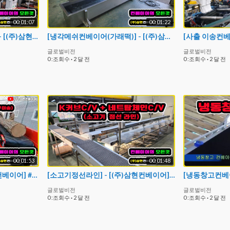
00:01:07
00:01:22
[아다치경사컨베이어(L형)] - [(주)삼현컨베이어] #컨베이어제작 #컨베이어 #콘베어 #conveyor
[냉각메쉬컨베이어(가래떡)] - [(주)삼현컨베이어] #가래떡냉각 #메쉬컨베이어
글로벌비전
글로벌비전
0 :조회수
·
2 달 전
0 :조회수
·
2 달 전
00:01:53
00:01:48
[장작컨베이어] - [(주)삼현컨베이어] #장작기계 #장작만들기 #콘베어 #conveyor
[소고기정선라인] - [(주)삼현컨베이어] #K커브#네트탑체인#소고기#정선작업
글로벌비전
글로벌비전
0 :조회수
·
2 달 전
0 :조회수
·
2 달 전