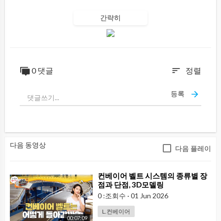
간략히
0 댓글
정렬
sort
등록
다음 동영상
다음 플레이
⁣컨베이어 벨트 시스템의 종류별 장
점과 단점, 3D모델링
0 :조회수
·
01 Jun 2026
L.컨베이어
00:07:09