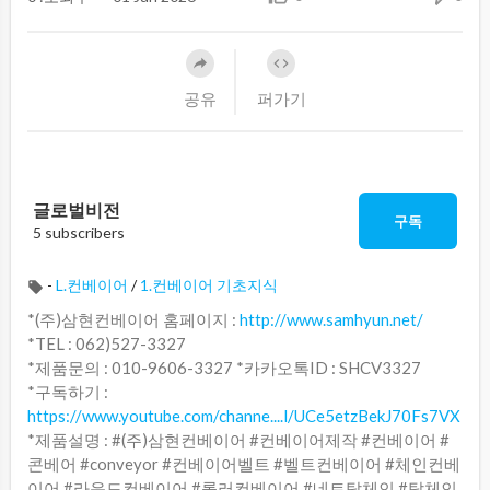
공유
퍼가기
글로벌비전
구독
5 subscribers
-
L.컨베이어
/
1.컨베이어 기초지식
*(주)삼현컨베이어 홈페이지 :
http://www.samhyun.net/
*TEL : 062)527-3327
*제품문의 : 010-9606-3327 *카카오톡ID : SHCV3327
*구독하기 :
https://www.youtube.com/channe....l/UCe5etzBekJ70Fs7VX
*제품설명 : #(주)삼현컨베이어 #컨베이어제작 #컨베이어 #
콘베어 #conveyor #컨베이어벨트 #벨트컨베이어 #체인컨베
이어 #라운드컨베이어 #롤러컨베이어 #네트탑체인 #탑체인