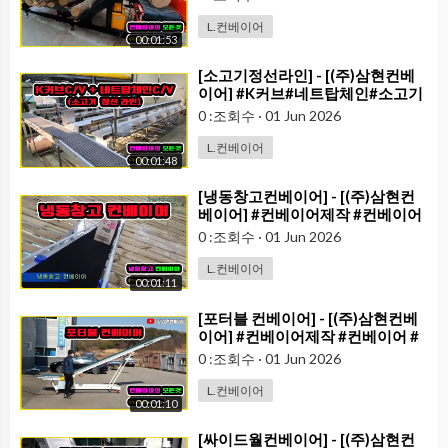
L.컨베이어
00:01:53
⁣[소고기정선라인] - [(주)삼현컨베
이어] #K커브#네트탑체인#소고기
#정선작업
0 :조회수
·
01 Jun 2026
L.컨베이어
00:01:48
⁣[냉동창고컨베이어] - [(주)삼현컨
베이어] #컨베이어제작 #컨베이어
#콘베어 #conveyor
0 :조회수
·
01 Jun 2026
L.컨베이어
00:01:11
⁣[포터블 컨베이어] - [(주)삼현컨베
이어] #컨베이어제작 #컨베이어 #
콘베어 #conveyor#컨베이어벨트
0 :조회수
·
01 Jun 2026
#콘베어벨트#콘베어제작
L.컨베이어
00:01:10
⁣[싸이드월컨베이어] - [(주)삼현컨