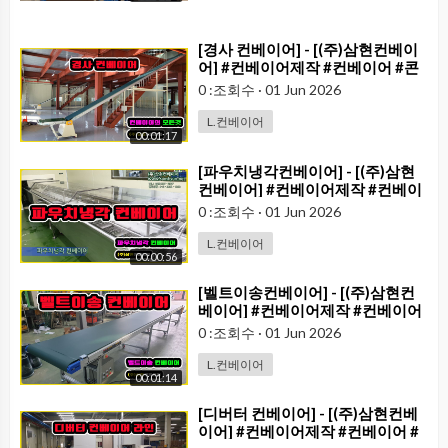
⁣[경사 컨베이어] - [(주)삼현컨베이
어] #컨베이어제작 #컨베이어 #콘
베어 #conveyor#컨베이어벨트#
0 :조회수
·
01 Jun 2026
콘베어벨트#콘베어제작
L.컨베이어
00:01:17
⁣[파우치냉각컨베이어] - [(주)삼현
컨베이어] #컨베이어제작 #컨베이
어 #콘베어 #conveyor #식품컨베
0 :조회수
·
01 Jun 2026
이어 #메쉬컨베이어 #세척기컨베
이어 #수저통컨베이어 #파우치이
L.컨베이어
00:00:56
송 #세척기
⁣[벨트이송컨베이어] - [(주)삼현컨
베이어] #컨베이어제작 #컨베이어
#콘베어 #conveyor
0 :조회수
·
01 Jun 2026
L.컨베이어
00:01:14
⁣[디버터 컨베이어] - [(주)삼현컨베
이어] #컨베이어제작 #컨베이어 #