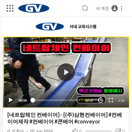
내 계정
00:00
02:07
1.0x
30
[네트탑체인 컨베이어] - [(주)삼현컨베이어] #컨베
이어제작 #컨베이어 #콘베어 #conveyor
·
0
0
0
:조회수
01 Jun 2026