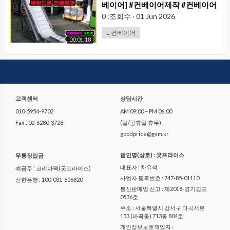
베이어] #컨베이어제작 #컨베이어
#콘베어 #conveyor#컨베이어벨
0 :조회수
·
01 Jun 2026
트#콘베어벨트#콘베어제작
L.컨베이어
00:01:18
고객센터
상담시간
010-5954-9702
AM 09:00 ~ PM 06:00
Fax : 02-6280-3728
(일/공휴일 휴무)
goodprice@gvm.kr
법인명(상호) : 굿프라이스
무통장입금
대표자 : 차유석
예금주 : 코리아팩(굿프라이스)
사업자 등록번호 : 747-85-01110
신한은행 : 100-031-656820
통신판매업 신고 : 제2018-경기김포
0536호
주소 : 서울특별시 강서구 마곡서로
133 (마곡동) 713동 804호
개인정보보호책임자 :