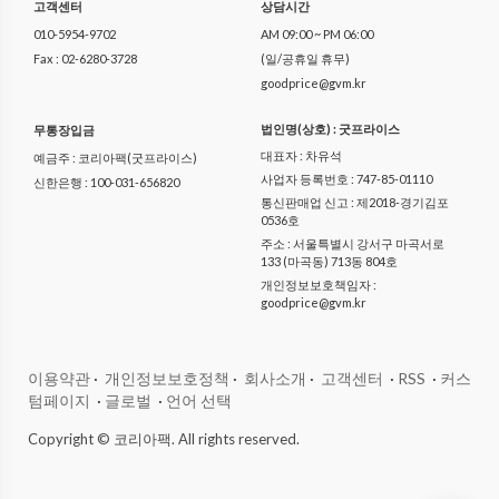
고객센터
상담시간
010-5954-9702
AM 09:00 ~ PM 06:00
Fax : 02-6280-3728
(일/공휴일 휴무)
goodprice@gvm.kr
법인명(상호) : 굿프라이스
무통장입금
대표자 : 차유석
예금주 : 코리아팩(굿프라이스)
사업자 등록번호 : 747-85-01110
신한은행 : 100-031-656820
통신판매업 신고 : 제2018-경기김포
0536호
주소 : 서울특별시 강서구 마곡서로
133 (마곡동) 713동 804호
개인정보보호책임자 :
goodprice@gvm.kr
이용약관
·
개인정보보호정책
·
회사소개
·
고객센터
·
RSS
·
커스
텀페이지
·
글로벌
·
언어 선택
Copyright © 코리아팩. All rights reserved.