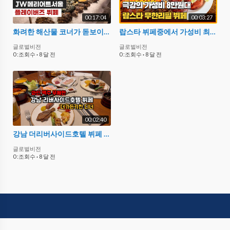
00:17:04
00:03:27
화려한 해산물 코너가 돋보이는 플레이버즈 2025년 근황 I JW 메리어트 호텔 서울 뷔페 플레이버즈 방문 후기 I 메뉴 소개 I 할인 및 주차 정보
랍스타 뷔페중에서 가성비 최강인 곳?! 리버사이드 호텔 더 가든키친
글로벌비전
글로벌비전
0 :조회수
·
8 달 전
0 :조회수
·
8 달 전
00:02:40
강남 더리버사이드호텔 뷔페 88,000원에 와인 맥주 무제한까지? 더가든키친 디너 솔직 후기?️
글로벌비전
0 :조회수
·
8 달 전