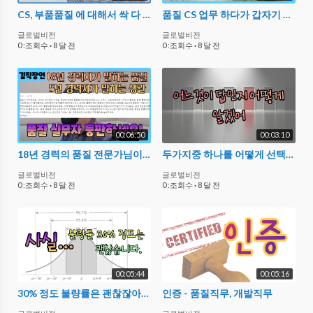
CS, 부품품질 에 대해서 싹 다 알려드립니다.
품질 CS 업무 하다가 갑자기 배타고 중국간 이야기
글로벌비전
글로벌비전
0 :조회수
·
8 달 전
0 :조회수
·
8 달 전
00:06:50
00:03:10
18년 경력의 품질 전문가님이 등판 했다.
두가지중 하나를 어떻게 선택하겠어
글로벌비전
글로벌비전
0 :조회수
·
8 달 전
0 :조회수
·
8 달 전
00:05:44
00:05:16
30% 정도 불량률은 괜찮잖아? 품질직무 하는 일
인증 - 품질직무, 개발직무