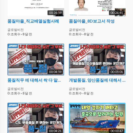
00:26:59
00:26:41
품질마을_직교배열실험사례
품질마을_8D보고서 작성
글로벌비전
글로벌비전
0 :조회수
·
8 달 전
0 :조회수
·
8 달 전
00:04:59
00:05:01
품질직무 에 대해서 싹 다 알려드립니다.
개발품질, 양산품질에 대해서 싹 다 알려드립니다.
글로벌비전
글로벌비전
0 :조회수
·
8 달 전
0 :조회수
·
8 달 전
00:04:21
00:03:47