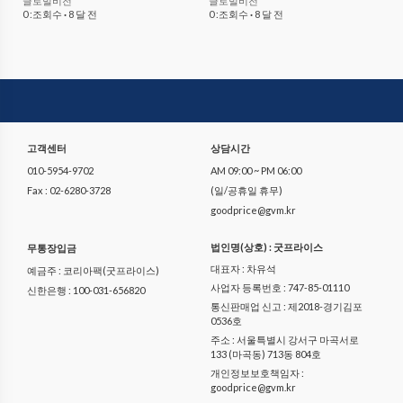
글로벌비전
글로벌비전
0 :조회수
·
8 달 전
0 :조회수
·
8 달 전
고객센터
상담시간
010-5954-9702
AM 09:00 ~ PM 06:00
Fax : 02-6280-3728
(일/공휴일 휴무)
goodprice@gvm.kr
법인명(상호) : 굿프라이스
무통장입금
대표자 : 차유석
예금주 : 코리아팩(굿프라이스)
사업자 등록번호 : 747-85-01110
신한은행 : 100-031-656820
통신판매업 신고 : 제2018-경기김포
0536호
주소 : 서울특별시 강서구 마곡서로
133 (마곡동) 713동 804호
개인정보보호책임자 :
goodprice@gvm.kr