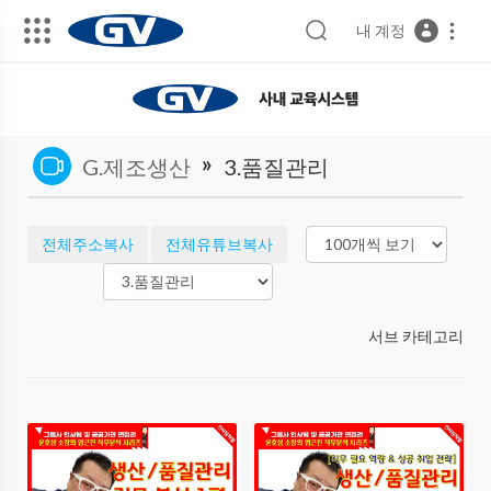
내 계정
»
G.제조생산
3.품질관리
전체주소복사
전체유튜브복사
서브 카테고리