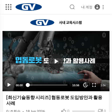
내 계정
00:00
10:56
1.0x
30
[최신기술동향 시리즈] 협동로봇 도입방안과 활용
사례
·
0
0
0
:조회수
18 Jun 2026