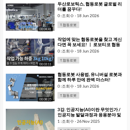
⁣두산로보틱스, 협동로봇 글로벌 리
더를 꿈꾸다!
0 :조회수
·
18 Jun 2026
T.협동로봇
00:04:41
⁣작업에 맞는 협동로봇을 찾고 계신
다면 꼭 보세요! ｜ 로보티코 협동
로봇 비교 & 모델 추천
0 :조회수
·
18 Jun 2026
T.협동로봇
00:03:11
⁣협동로봇 사용법, 유니버설 로봇과
함께 하루 만에 완벽 마스터!
0 :조회수
·
18 Jun 2026
T.협동로봇
00:08:25
⁣3강. 인공지능(AI)이란 무엇인가 /
인공지능 발달과정과 응용분야 및
기업의 활용사례
1 :조회수
·
26 Nov 2025