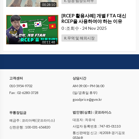
E.성공 팀장노하우
00:28:10
⁣[RCEP 활용사례] 개별 FTA 대신
RCEP을 사용하여야 하는 이유
0 :조회수
·
24 Nov 2025
R.무역 및 해외시장
00:11:48
고객센터
상담시간
010-5954-9702
AM 09:00 ~ PM 06:00
Fax : 02-6280-3728
(일/공휴일 휴무)
goodprice@gvm.kr
법인명(상호) : 굿프라이스
무통장입금
대표자 : 차유석
예금주 : 코리아팩(굿프라이스)
사업자 등록번호 : 747-85-01110
신한은행 : 100-031-656820
통신판매업 신고 : 제2018-경기김포
0536호