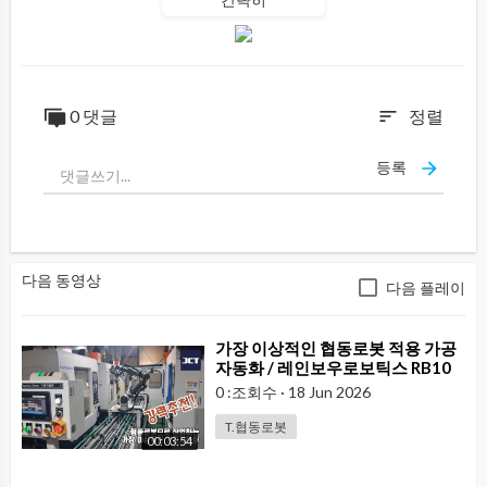
0 댓글
정렬
sort
등록
다음 동영상
다음 플레이
⁣가장 이상적인 협동로봇 적용 가공
자동화 / 레인보우로보틱스 RB10
0 :조회수
·
18 Jun 2026
T.협동로봇
00:03:54