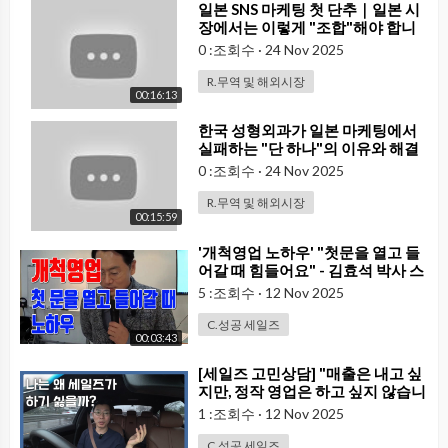
⁣일본 SNS 마케팅 첫 단추｜일본 시
장에서는 이렇게 "조합"해야 합니
다!
0 :조회수
·
24 Nov 2025
R.무역 및 해외시장
00:16:13
⁣한국 성형외과가 일본 마케팅에서
실패하는 "단 하나"의 이유와 해결
책
0 :조회수
·
24 Nov 2025
R.무역 및 해외시장
00:15:59
⁣'개척영업 노하우' "첫문을 열고 들
어갈 때 힘들어요" - 김효석 박사 스
피치 즉문즉설 부산 20181222
5 :조회수
·
12 Nov 2025
C.성공 세일즈
00:03:43
⁣[세일즈 고민상담] "매출은 내고 싶
지만, 정작 영업은 하고 싶지 않습니
다."
1 :조회수
·
12 Nov 2025
C.성공 세일즈