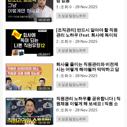
답 없음
1 :조회수
·
28 Nov 2025
E.성공 팀장노하우
00:07:49
⁣[조직관리] 반드시 알아야 할 직원
관리 노하우 (feat. 회사에 독이되
는 직원유형 12)
2 :조회수
·
28 Nov 2025
E.성공 팀장노하우
00:24:43
⁣퇴사율 줄이는 직원관리와 비전제
시는 어떻게 해야될까 막막하고 답
답하다면 꼭 봐야하는 영상 (직원관
1 :조회수
·
28 Nov 2025
리 어렵게 생각하지 마세요)
E.성공 팀장노하우
00:05:06
⁣직원관리 노하우를 공유합니다 | 직
원채용 이렇게 해 보세요 | 직원 소
통 방법 | 맥형의 꿀팁 리더십 | 구독
0 :조회수
·
28 Nov 2025
자 Q&A 처방전
E.성공 팀장노하우
00:09:49