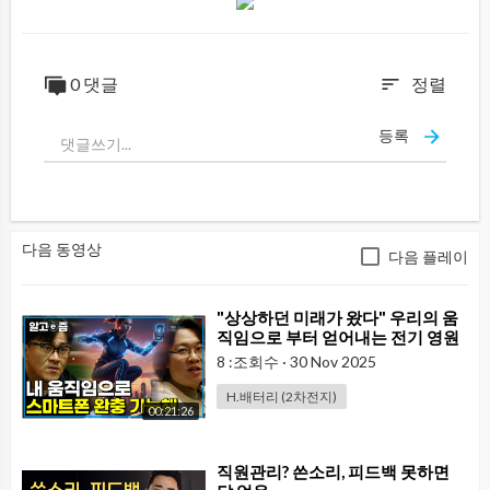
0 댓글
정렬
sort
등록
다음 동영상
다음 플레이
⁣"상상하던 미래가 왔다" 우리의 움
직임으로 부터 얻어내는 전기 영원
히 사용가능한 배터리 끝없이 발전
8 :조회수
·
30 Nov 2025
하는 에너지 저장기술｜취미는과
학｜알고e즘
H.배터리 (2차전지)
00:21:26
⁣직원관리? 쓴소리, 피드백 못하면