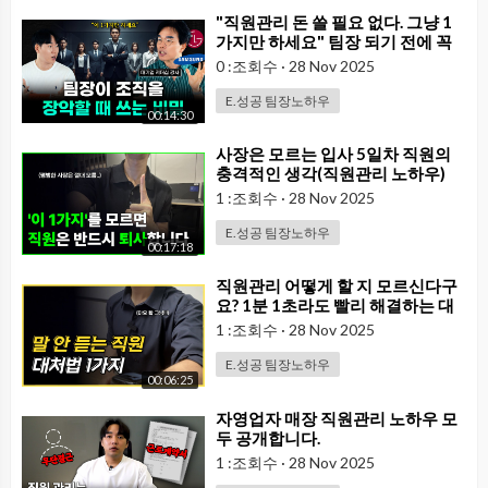
⁣"직원관리 돈 쓸 필요 없다. 그냥 1
가지만 하세요" 팀장 되기 전에 꼭
알아야 할 것ㅣ리더십 200% 발휘
0 :조회수
·
28 Nov 2025
하는 원온원 미팅 핵심 노하우 (윤수
환 작가)
E.성공 팀장노하우
00:14:30
⁣사장은 모르는 입사 5일차 직원의
충격적인 생각(직원관리 노하우)
1 :조회수
·
28 Nov 2025
E.성공 팀장노하우
00:17:18
⁣직원관리 어떻게 할 지 모르신다구
요? 1분 1초라도 빨리 해결하는 대
처법(속 시원함)
1 :조회수
·
28 Nov 2025
E.성공 팀장노하우
00:06:25
⁣자영업자 매장 직원관리 노하우 모
두 공개합니다.
1 :조회수
·
28 Nov 2025