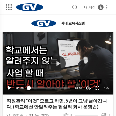
내 계정
00:00
28:55
1.0x
30
직원관리 "이것" 모르고 하면, 5년이 그냥 날아갑니
다. (학교에선 안알려주는 현실적 회사 운영법)
·
0
0
21
:조회수
03 Dec 2025