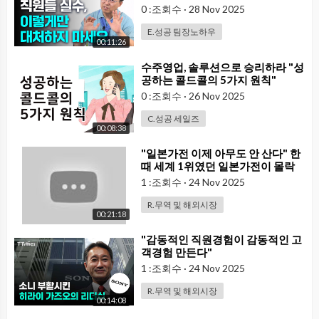
수관리 #직원관리
0 :조회수
·
28 Nov 2025
E.성공 팀장노하우
00:11:26
⁣수주영업, 솔루션으로 승리하라 "성
공하는 콜드콜의 5가지 원칙"
0 :조회수
·
26 Nov 2025
C.성공 세일즈
00:08:38
⁣"일본가전 이제 아무도 안 산다" 한
때 세계 1위였던 일본가전이 몰락
하는 이유 [이슈임당]
1 :조회수
·
24 Nov 2025
R.무역 및 해외시장
00:21:18
⁣"감동적인 직원경험이 감동적인 고
객경험 만든다"
1 :조회수
·
24 Nov 2025
R.무역 및 해외시장
00:14:08