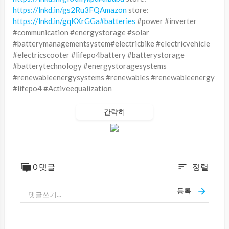
https://lnkd.in/gs2Ru3FQAmazon
store:
https://lnkd.in/gqKXrGGa#batteries
#power #inverter
#communication #energystorage #solar
#batterymanagementsystem#electricbike #electricvehicle
#electricscooter #lifepo4battery #batterystorage
#batterytechnology #energystoragesystems
#renewableenergysystems #renewables #renewableenergy
#lifepo4 #Activeequalization
간략히
0 댓글
정렬
sort
등록