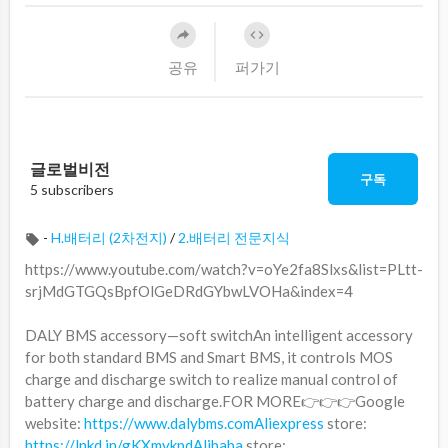
공유
퍼가기
글로벌비전
구독
5 subscribers
-
H.배터리 (2차전지)
/
2.배터리 전문지식
⁣https://www.youtube.com/watch?v=oYe2fa8Slxs&list=PLtt-
srjMdGTGQsBpfOlGeDRdGYbwLVOHa&index=4
DALY BMS accessory—soft switchAn intelligent accessory
for both standard BMS and Smart BMS, it controls MOS
charge and discharge switch to realize manual control of
battery charge and discharge.FOR MORE👉👉👉Google
website:
https://www.dalybms.comAliexpress
store:
https://lnkd.in/gKXmykpdAlibaba
store: