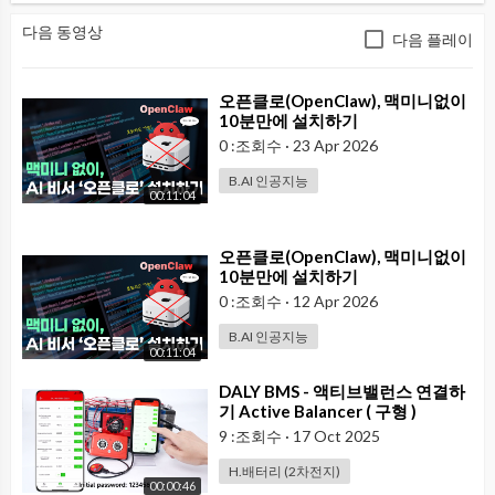
다음 동영상
다음 플레이
⁣오픈클로(OpenClaw), 맥미니없이
10분만에 설치하기
0 :조회수
·
23 Apr 2026
B.AI 인공지능
00:11:04
⁣오픈클로(OpenClaw), 맥미니없이
10분만에 설치하기
0 :조회수
·
12 Apr 2026
B.AI 인공지능
00:11:04
⁣DALY BMS - 액티브밸런스 연결하
기 Active Balancer ( 구형 )
9 :조회수
·
17 Oct 2025
H.배터리 (2차전지)
00:00:46