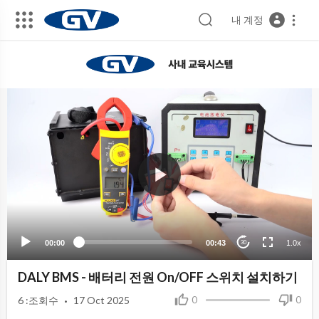
내 계정
00:00
00:43
1.0x
30
DALY BMS - 배터리 전원 On/OFF 스위치 설치하기
·
0
0
6
:조회수
17 Oct 2025