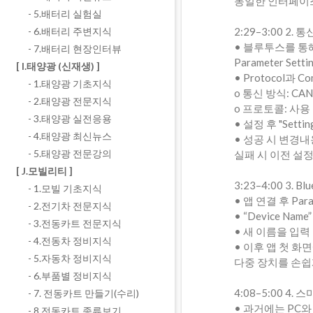
동일한 인터페이스
- 5.배터리 실험실
2:29–3:00 2. 
- 6.배터리 주변지식
• 블루투스를 통해
- 7.배터리 현장인터뷰
Parameter Sett
[ I.태양광 (신재생) ]
• Protocol과 C
- 1.태양광 기초지식
o 통신 방식: CAN
- 2.태양광 전문지식
o 프로토콜: 사용
- 3.태양광 실전응용
• 설정 후 "Sett
- 4.태양광 최신뉴스
• 성공 시 변경내
- 5.태양광 전문강의
실패 시 이전 설
[ J.모빌리티 ]
3:23–4:00 3. 
- 1.모빌 기초지식
• 앱 연결 후 Param
- 2.전기차 전문지식
• “Device Na
- 3.전동카트 전문지식
• 새 이름을 입력 
- 4.전동차 정비지식
• 이후 앱 첫 
- 5.자동차 정비지식
다중 장치를 손쉽
- 6.부품별 정비지식
4:08–5:00 
- 7. 전동카트 만들기(수리)
• 과거에는 PC
- 8.전동카트 종류보기