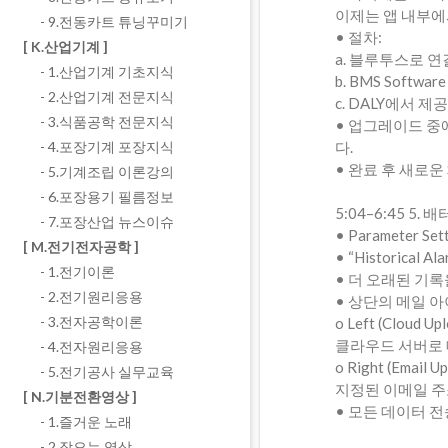
이제는 앱 내부에서
- 9.전동카트 튜닝꾸미기
• 절차:
[ K.산업기계 ]
a. 블루투스로 연결 후
- 1.산업기계 기초지식
b. BMS Softwa
- 2.산업기계 전문지식
c. DALY에서 제공
- 3.식품공학 전문지식
• 업그레이드 중
다.
- 4.포장기계 포장지식
• 완료 후 새로운 S
- 5.기계조립 이론강의
- 6.포장용기 필름정보
5:04–6:45 5
- 7.포장산업 뉴스이슈
• Parameter Se
[ M.전기전자공학 ]
• “Historica
- 1.전기이론
• 더 오래된 기
- 2.전기원리응용
• 상단의 메일 아
- 3.전자공학이론
o Left (Cloud Upl
클라우드 서버로 데
- 4.전자원리응용
o Right (Email Up
- 5.전기공사 실무교육
지정된 이메일 주
[ N.기분전환영상 ]
• 모든 데이터 전송
- 1.즐거운 노래
- 2.잠오는 영상