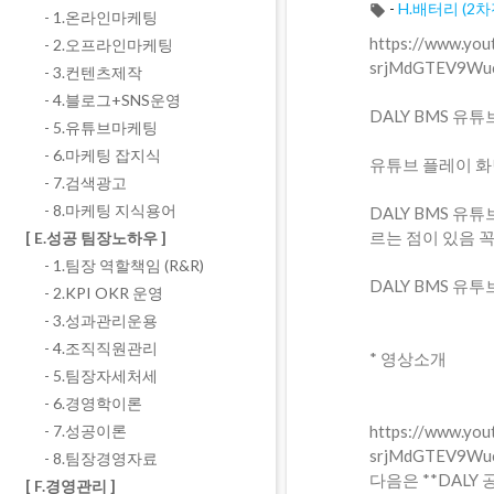
-
H.배터리 (2차
- 1.온라인마케팅
⁣https://www.y
- 2.오프라인마케팅
srjMdGTEV9Wuc
- 3.컨텐츠제작
- 4.블로그+SNS운영
⁣DALY BMS 
- 5.유튜브마케팅
- 6.마케팅 잡지식
유튜브 플레이 화
- 7.검색광고
- 8.마케팅 지식용어
DALY BMS 유
르는 점이 있음 
[ E.성공 팀장노하우 ]
- 1.팀장 역할책임 (R&R)
DALY BMS 유투브
- 2.KPI OKR 운영
- 3.성과관리운용
- 4.조직직원관리
* 영상소개
- 5.팀장자세처세
- 6.경영학이론
https://www.yo
- 7.성공이론
srjMdGTEV9Wuc
- 8.팀장경영자료
다음은 **DALY 공식
[ F.경영관리 ]