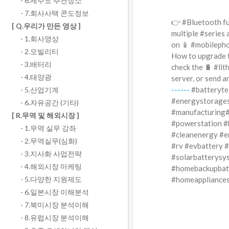
- 6.제주도 추천장소
- 7.회사사택 콘도정보
👉 #Bluetooth fu
[ Q.우리가 만든 영상 ]
multiple #series 
- 1.회사영상
on 📱 #mobilepho
- 2.모빌리티
How to upgrade 
- 3.배터리
check the 🔋 #lit
- 4.태양광
server, or send a
------
#batterytec
- 5.산업기계
#energystorage
- 6.자유공간 (기타)
#manufacturing#b
[ R.무역 및 해외시장 ]
#powerstation #
- 1.무역 실무 강좌
#cleanenergy #e
- 2.무역실무(심화)
#rv #evbattery #
- 3.지사화 사업전략
#solarbatterysy
- 4.해외시장 마케팅
#homebackupbatt
#homeappliances
- 5.다양한 지원제도
- 6.일본시장 이해분석
- 7.북미시장 분석이해
- 8.유럽시장 분석이해