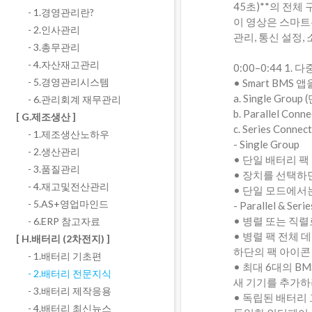
45초)**의 전
- 1.경영관리란?
이 영상은 스마트폰
- 2.인사관리
관리, 통신 설정
- 3.총무관리
- 4.자산재고관리
0:00–0:44 1.
- 5.경영관리시스템
• Smart BM
a. Single Grou
- 6.관리회계 재무관리
b. Parallel Con
[ G.제조생산 ]
c. Series Conne
- 1.제조생산노하우
- Single Group
- 2.생산관리
• 단일 배터리 팩
- 3.품질관리
• 장치를 선택하면
- 4.재고및전산관리
• 단일 모드에서는
- 5.AS+영업마인드
- Parallel & Ser
• 병렬 또는 직
- 6.ERP 참고자료
• 병렬 팩 전체
[ H.배터리 (2차전지) ]
하단의 팩 아이콘
- 1.배터리 기초편
• 최대 6대의 BM
- 2.배터리 전문지식
새 기기를 추가하
- 3.배터리 제작응용
• 독립된 배터리
- 4.배터리 최신뉴스