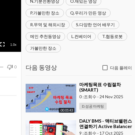
N.기분전환영상
O.재밌는 영상
P.가볼만한 장소
Q.우리가 만든 영상
R.무역 및 해외시장
S.다양한 언어 배우기
메인 추천동영상
L.컨베이어
T.협동로봇
1.0x
가볼만한 장소
다음 동영상
0
다음 플레이
⁣마케팅목표 수립절차
(SMART)
0 :조회수
·
24 Nov 2025
D.성공 마케팅
00:05:43
⁣DALY BMS - 액티브밸런스
연결하기 Active Balancer
( 구형 )
9 :조회수
·
17 Oct 2025