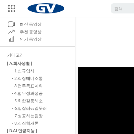
최신 동영상
추천 동영상
인기 동영상
카테고리
[ A.회사생활 ]
- 1.신규입사
- 2.직장매너소통
- 3.업무목표계획
- 4.업무성과성공
- 5.화합갈등해소
- 6.일잘러vs일못러
- 7.성공하는팀장
- 8.직장학개론
[ B.AI 인공지능 ]