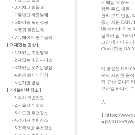
✅ 핵심 요약표
- 3.지치고 힘들때
항목 주요 내용
- 4.열받고 짜증날때
관리 모드 단일, 직
통신 지원 CAN /
- 5.화이팅 도전성공
Bluetooth 기
- 6.캠핑 힐링노래
펌웨어 업그레이드
- 7.뉴에이지 연주음악
고장 데이터 관리
[ O.재밌는 영상 ]
Cloud 연동 DA
- 1.재밌는 추천영화
- 2.재밌는 추천시리즈
- 3.재밌는 웃기는영상
이 영상은 DALY
으로 시연한 공식
- 4.최근 화제의영상
즉, 단순 모니터
- 5.신기한 영상
모바일 하나로 수
[ P.가볼만한 장소 ]
- 1.회사 주변맛집
⁂
- 2.서울경기 맛집
- 3.수도권 추천장소
1. https://www
- 4.경기권 추천장소
srjMdGTEV9Wuc
- 5.전국지방 추천장소