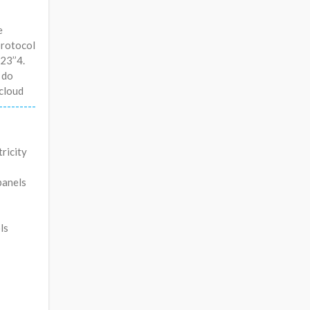
e
protocol
23’’4.
 do
#cloud
---------
ricity
panels
ls