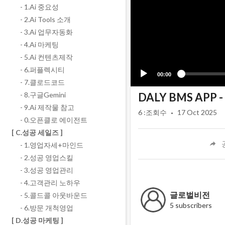
- 1.Ai 중요성
- 2.Ai Tools 소개
- 3.Ai 업무자동화
- 4.Ai 마케팅
- 5.Ai 컨텐츠제작
- 6.퍼플렉시티
00:00
- 7.클로드코드
DALY BMS APP
- 8.구글Gemini
- 9.Ai 제작물 참고
·
6
:조회수
17 Oct 2025
- 0.오픈클로 에이전트
[ C.성공 세일즈 ]
- 1.영업자세+마인드
- 2.성공 영업스킬
- 3.성공 영업관리
- 4.고객관리 노하우
글로벌비전
- 5.콜드콜 아웃바운드
5 subscribers
- 6.방문 개척영업
[ D.성공 마케팅 ]