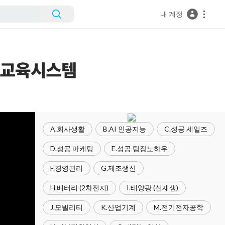
내 계정
A.회사생활
B.AI 인공지능
C.성공 세일즈
D.성공 마케팅
E.성공 팀장노하우
F.경영관리
G.제조생산
H.배터리 (2차전지)
I.태양광 (신재생)
J.모빌리티
K.산업기계
M.전기전자공학