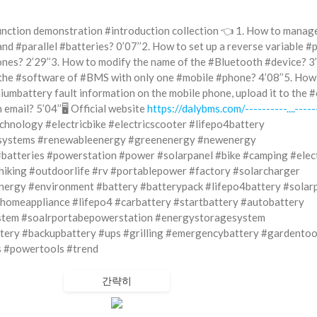
nction demonstration #introduction collection 👈 1. How to manag
and #parallel #batteries? 0’07’’2. How to set up a reverse variable #
nes? 2’29’’3. How to modify the name of the #Bluetooth #device? 3’
the #software of #BMS with only one #mobile #phone? 4’08’’5. How
hiumbattery fault information on the mobile phone, upload it to the 
n email? 5’04’’🖥 Official website
https://dalybms.com/----------....-----
hnology #electricbike #electricscooter #lifepo4battery
systems #renewableenergy #greenenergy #newenergy
atteries #powerstation #power #solarpanel #bike #camping #elect
hiking #outdoorlife #rv #portablepower #factory #solarcharger
nergy #environment #battery #batterypack #lifepo4battery #solar
homeappliance #lifepo4 #carbattery #startbattery #autobattery
stem #soalrportabepowerstation #energystoragesystem
ery #backupbattery #ups #grilling #emergencybattery #gardentoo
 #powertools #trend
간략히