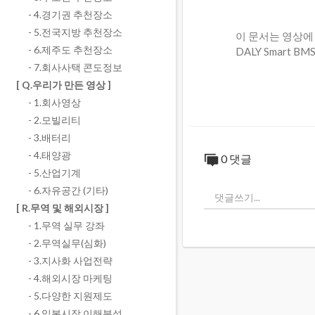
- 4.경기권 추천장소
- 5.전국지방 추천장소
이 문서는 영상에
- 6.제주도 추천장소
DALY Smart
- 7.회사사택 콘도정보
[ Q.우리가 만든 영상 ]
- 1.회사영상
- 2.모빌리티
- 3.배터리
- 4.태양광
0 댓글
- 5.산업기계
- 6.자유공간 (기타)
[ R.무역 및 해외시장 ]
- 1.무역 실무 강좌
- 2.무역실무(심화)
- 3.지사화 사업전략
- 4.해외시장 마케팅
- 5.다양한 지원제도
- 6.일본시장 이해분석