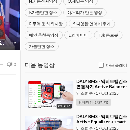
N.기분전환영상
O.재밌는 영상
P.가볼만한 장소
Q.우리가 만든 영상
R.무역 및 해외시장
S.다양한 언어 배우기
메인 추천동영상
L.컨베이어
T.협동로봇
1.0x
가볼만한 장소
다음 동영상
0
다음 플레이
⁣DALY BMS - 액티브밸런스
연결하기 Active Balancer
( 구형 )
9 :조회수
·
17 Oct 2025
H.배터리 (2차전지)
00:00:46
⁣DALY BMS - 액티브밸런스
Active Equalizer + smart
BMS
8 :조회수
·
17 Oct 2025