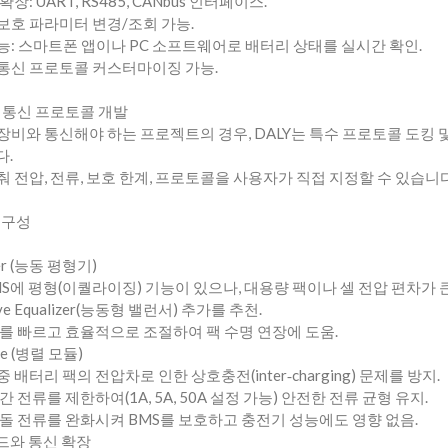
장: UART, RS485, CANbus 인터페이스.
 보호 파라미터 변경/조회 가능.
기능: 스마트폰 앱이나 PC 소프트웨어로 배터리 상태를 실시간 확인.
 통신 프로토콜 커스터마이징 가능.
및 통신 프로토콜 개발
 장비와 통신해야 하는 프로젝트의 경우, DALY는 특수 프로토콜 도킹 
다.
춰 전압, 전류, 보호 한계, 프로토콜을 사용자가 직접 지정할 수 있습니다
 구성
ncer (능동 평형기)
MS에 평형(이퀄라이징) 기능이 있으나, 대용량 팩이나 셀 전압 편차가 
e Equalizer(능동형 밸런서) 추가를 추천.
이를 빠르고 효율적으로 조절하여 팩 수명 연장에 도움.
dule (병렬 모듈)
 배터리 팩의 전압차로 인한 상호충전(inter‑charging) 문제를 방지.
간 전류를 제한하여(1A, 5A, 50A 설정 가능) 안전한 전류 균형 유지.
충돌 전류를 완화시켜 BMS를 보호하고 충전기 성능에도 영향 없음.
보드와 통신 확장