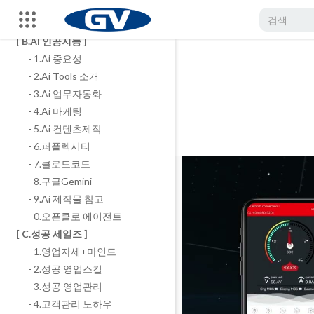
- 7.성공하는팀장
- 8.직장학개론
[ B.AI 인공지능 ]
- 1.Ai 중요성
- 2.Ai Tools 소개
- 3.Ai 업무자동화
- 4.Ai 마케팅
- 5.Ai 컨텐츠제작
- 6.퍼플렉시티
- 7.클로드코드
- 8.구글Gemini
- 9.Ai 제작물 참고
- 0.오픈클로 에이전트
[ C.성공 세일즈 ]
- 1.영업자세+마인드
- 2.성공 영업스킬
- 3.성공 영업관리
- 4.고객관리 노하우