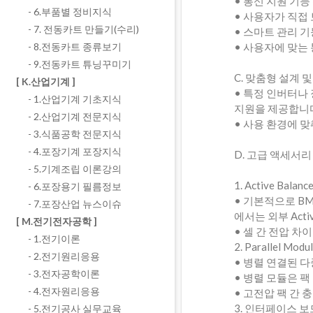
• 통신 지원 기능 확
- 6.부품별 정비지식
• 사용자가 직접
- 7. 전동카트 만들기(수리)
• 스마트 관리 
• 사용자에 맞는
- 8.전동카트 종류보기
- 9.전동카트 튜닝꾸미기
C. 맞춤형 설계 
[ K.산업기계 ]
• 특정 인버터나
- 1.산업기계 기초지식
지원을 제공합니
- 2.산업기계 전문지식
• 사용 환경에 맞
- 3.식품공학 전문지식
- 4.포장기계 포장지식
D. 고급 액세서리
- 5.기계조립 이론강의
1. Active Bala
- 6.포장용기 필름정보
• 기본적으로 B
- 7.포장산업 뉴스이슈
에서는 외부 Activ
[ M.전기전자공학 ]
• 셀 간 전압 차
- 1.전기이론
2. Parallel Mo
- 2.전기원리응용
• 병렬 연결된 다중
- 3.전자공학이론
• 병렬 모듈은 팩 
- 4.전자원리응용
• 고전압 팩 간 
3. 인터페이스 
- 5.전기공사 실무교육