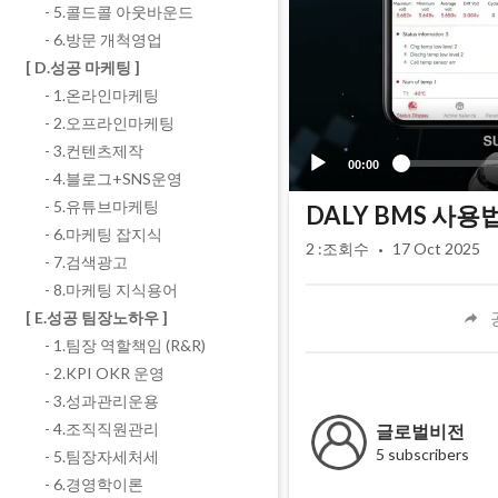
- 5.콜드콜 아웃바운드
- 6.방문 개척영업
[ D.성공 마케팅 ]
- 1.온라인마케팅
- 2.오프라인마케팅
- 3.컨텐츠제작
00:00
- 4.블로그+SNS운영
- 5.유튜브마케팅
DALY BMS 사용
- 6.마케팅 잡지식
·
2
:조회수
17 Oct 2025
- 7.검색광고
- 8.마케팅 지식용어
[ E.성공 팀장노하우 ]
- 1.팀장 역할책임 (R&R)
- 2.KPI OKR 운영
- 3.성과관리운용
- 4.조직직원관리
글로벌비전
5 subscribers
- 5.팀장자세처세
- 6.경영학이론