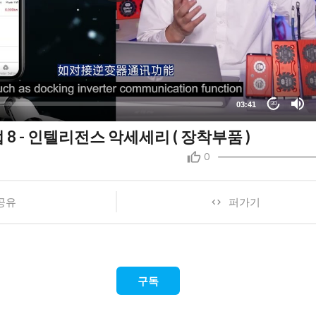
03:41
30
법 8 - 인텔리전스 악세세리 ( 장착부품 )
0
공유
퍼가기
구독