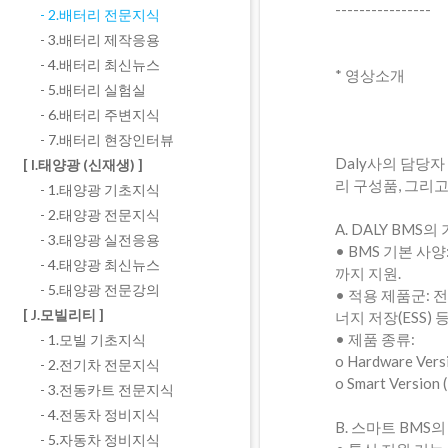
----------------
- 2.배터리 전문지식
- 3.배터리 제작응용
- 4.배터리 최신뉴스
* 영상소개
- 5.배터리 실험실
- 6.배터리 주변지식
- 7.배터리 현장인터뷰
Daly사의 담당자
[ I.태양광 (신재생) ]
리 구성품, 그리
- 1.태양광 기초지식
- 2.태양광 전문지식
A. DALY BMS의
- 3.태양광 실전응용
• BMS 기본 사양
- 4.태양광 최신뉴스
까지 지원.
- 5.태양광 전문강의
• 적용 제품군: 
[ J.모빌리티 ]
너지 저장(ESS) 
• 제품 종류:
- 1.모빌 기초지식
o Hardware V
- 2.전기차 전문지식
o Smart Ver
- 3.전동카트 전문지식
- 4.전동차 정비지식
B. 스마트 BMS
- 5.자동차 정비지식