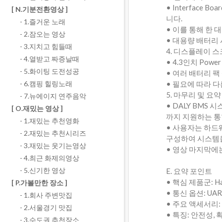
• Interface
[ N.기분전환영상 ]
니다.
- 1.즐거운 노래
• 이를 통해 한 
- 2.잠오는 영상
• 대용량 배터리
- 3.지치고 힘들때
4. 디스플레이 
- 4.열받고 짜증날때
• 4.3인치 Powe
- 5.화이팅 도전성공
• 여러 배터리 팩
• 필요에 따라 다
- 6.캠핑 힐링노래
5. 마무리 및 요약
- 7.뉴에이지 연주음악
• DALY BMS
[ O.재밌는 영상 ]
까지 지원하는 통
- 1.재밌는 추천영화
• 사용자는 하드
- 2.재밌는 추천시리즈
구성하여 시스템을
- 3.재밌는 웃기는영상
• 영상 마지막에
- 4.최근 화제의영상
- 5.신기한 영상
E. 요약 포인트
• 핵심 제품군: Har
[ P.가볼만한 장소 ]
• 통신 옵션: UART
- 1.회사 주변맛집
• 주요 액세서리: Acti
- 2.서울경기 맛집
• 특징: 안전성,
- 3.수도권 추천장소