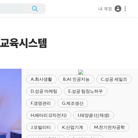
내 계정
A.회사생활
B.AI 인공지능
C.성공 세일즈
D.성공 마케팅
E.성공 팀장노하우
F.경영관리
G.제조생산
H.배터리 (2차전지)
I.태양광 (신재생)
J.모빌리티
K.산업기계
M.전기전자공학