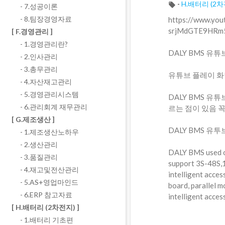
-
H.배터리 (2차
- 7.성공이론
- 8.팀장경영자료
⁣https://www.y
srjMdGTE9HRm
[ F.경영관리 ]
- 1.경영관리란?
DALY BMS 
- 2.인사관리
- 3.총무관리
유튜브 플레이 화
- 4.자산재고관리
- 5.경영관리시스템
DALY BMS 유
- 6.관리회계 재무관리
르는 점이 있음 
[ G.제조생산 ]
DALY BMS 유투브
- 1.제조생산노하우
- 2.생산관리
⁣DALY BMS used o
- 3.품질관리
support 3S-48S,
- 4.재고및전산관리
intelligent acces
- 5.AS+영업마인드
board, parallel m
- 6.ERP 참고자료
intelligent acces
[ H.배터리 (2차전지) ]
- 1.배터리 기초편