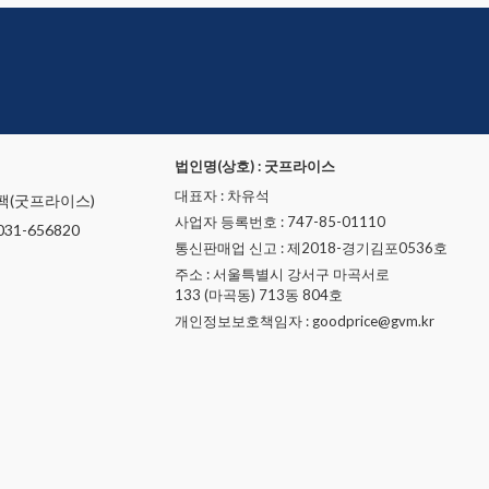
법인명(상호) : 굿프라이스
대표자 : 차유석
팩(굿프라이스)
사업자 등록번호 : 747-85-01110
31-656820
통신판매업 신고 : 제2018-경기김포0536호
주소 : 서울특별시 강서구 마곡서로
133 (마곡동) 713동 804호
개인정보보호책임자 : goodprice@gvm.kr