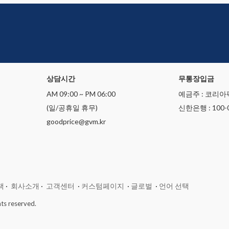
상담시간
무통장입금
AM 09:00 ~ PM 06:00
예금주 : 코리아
(일/공휴일 휴무)
신한은행 : 100-0
goodprice@gvm.kr
책
·
회사소개
·
고객센터
·
커스텀페이지
·
글로벌
·
언어 선택
ts reserved.